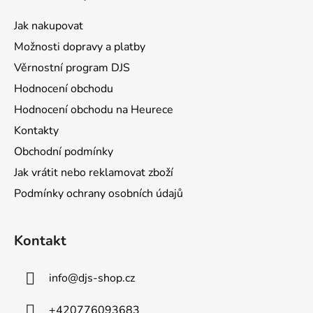
p
a
Jak nakupovat
t
Možnosti dopravy a platby
í
Věrnostní program DJS
Hodnocení obchodu
Hodnocení obchodu na Heurece
Kontakty
Obchodní podmínky
Jak vrátit nebo reklamovat zboží
Podmínky ochrany osobních údajů
Kontakt
info
@
djs-shop.cz
+420776093683