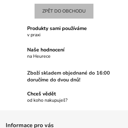
ZPĚT DO OBCHODU
Produkty sami používáme
v praxi
Naše hodnocení
na Heurece
Zboží skladem objednané do 16:00
doručíme do dvou dnů!
Chceš vědět
od koho nakupuješ?
Z
á
Informace pro vás