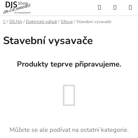
Přejít
Hledat
NÁKUP
na
KOŠÍK
obsah
Domů
/
DÍLNA
/
Elektrické nářadí
/
Síťové
/
Stavební vysavače
Stavební vysavače
Produkty teprve připravujeme.
Můžete se ale podívat na ostatní kategorie.