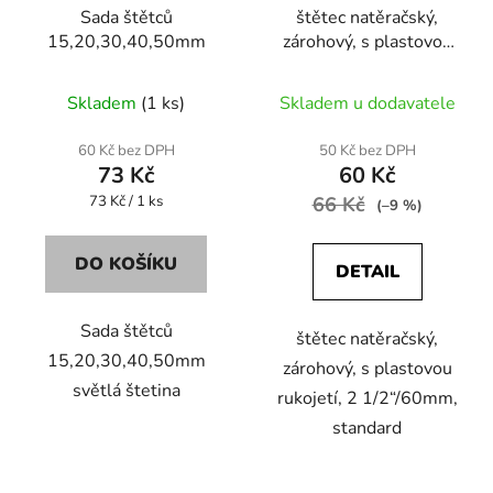
Sada štětců
štětec natěračský,
o
ů
15,20,30,40,50mm
zárohový, s plastovou
d
rukojetí, 2 1/2“/60mm,
u
standard
Skladem
(1 ks)
Skladem u dodavatele
k
t
60 Kč bez DPH
50 Kč bez DPH
ů
73 Kč
60 Kč
Měrná
73 Kč / 1 ks
66 Kč
(–9 %)
cena:
DO KOŠÍKU
DETAIL
Sada štětců
štětec natěračský,
15,20,30,40,50mm
zárohový, s plastovou
světlá štetina
rukojetí, 2 1/2“/60mm,
standard