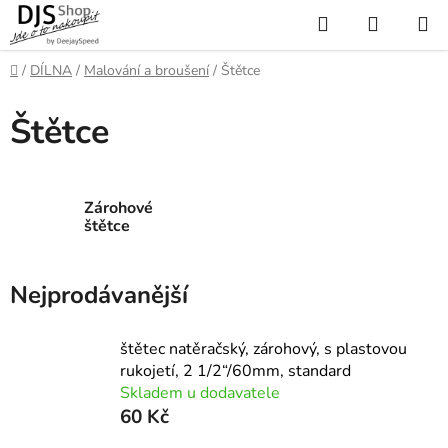
Přejít
Hledat
NÁKUP
na
KOŠÍK
obsah
Domů
/
DÍLNA
/
Malování a broušení
/
Štětce
Štětce
Zárohové
štětce
Nejprodávanější
štětec natěračský, zárohový, s plastovou
rukojetí, 2 1/2“/60mm, standard
Skladem u dodavatele
60 Kč