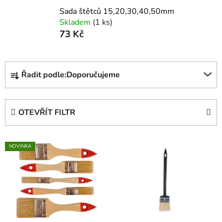
Sada štětců 15,20,30,40,50mm
Skladem
(1 ks)
73 Kč
Ř
Řadit podle:
Doporučujeme
a
z
e
OTEVŘÍT FILTR
n
í
V
p
NOVINKA
ý
r
p
o
i
d
s
u
p
k
r
t