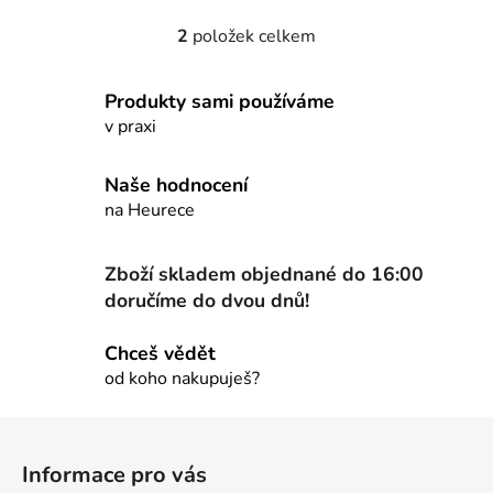
2
položek celkem
O
v
l
Produkty sami používáme
á
v praxi
d
a
Naše hodnocení
c
na Heurece
í
p
r
Zboží skladem objednané do 16:00
v
doručíme do dvou dnů!
k
y
Chceš vědět
v
od koho nakupuješ?
ý
p
Z
i
á
s
Informace pro vás
u
p