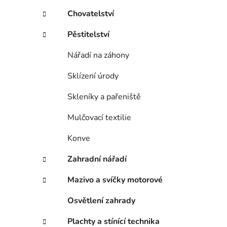
p
Chovatelství
a
Pěstitelství
n
e
Nářadí na záhony
l
Sklízení úrody
Skleníky a pařeniště
Mulčovací textilie
Konve
Zahradní nářadí
Mazivo a svíčky motorové
Osvětlení zahrady
Plachty a stínící technika