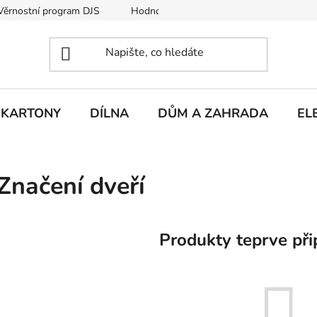
Věrnostní program DJS
Hodnocení obchodu
Hodnocení obc
KARTONY
DÍLNA
DŮM A ZAHRADA
EL
Značení dveří
Produkty teprve při