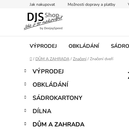
Přejít
Jak nakupovat
Možnosti dopravy a platby
na
obsah
VÝPRODEJ
OBKLÁDÁNÍ
SÁDRO
Domů
/
DŮM A ZAHRADA
/
Značení
/
Značení dveří
P
K
Přeskočit
VÝPRODEJ
a
kategorie
o
t
s
OBKLÁDÁNÍ
e
t
g
r
SÁDROKARTONY
o
a
r
DÍLNA
i
n
e
n
DŮM A ZAHRADA
í