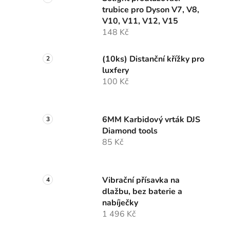
trubice pro Dyson V7, V8,
V10, V11, V12, V15
148 Kč
(10ks) Distanční křížky pro
luxfery
100 Kč
6MM Karbidový vrták DJS
Diamond tools
85 Kč
Vibrační přísavka na
dlažbu, bez baterie a
nabíječky
1 496 Kč