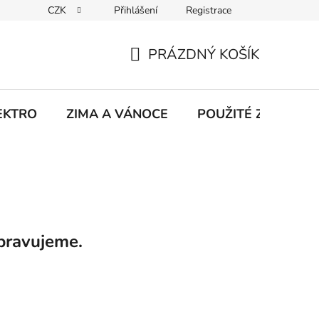
CZK
Přihlášení
Registrace
hodu na Heurece
Kontakty
Obchodní podmínky
Jak 
PRÁZDNÝ KOŠÍK
NÁKUPNÍ
KOŠÍK
EKTRO
ZIMA A VÁNOCE
POUŽITÉ Z NATÁČE
pravujeme.