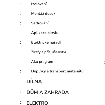
Izolování
p
a
Montáž desek
n
e
Sádrování
l
Aplikace akrylu
Elektrické nářadí
Žirafy a příslušenství
Aku program
Doplňky a transport materiálu
DÍLNA
DŮM A ZAHRADA
i
ELEKTRO