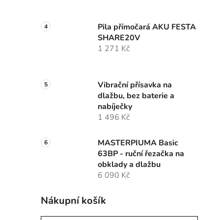
Pila přímočará AKU FESTA
SHARE20V
1 271 Kč
Vibrační přísavka na
dlažbu, bez baterie a
nabíječky
1 496 Kč
MASTERPIUMA Basic
63BP - ruční řezačka na
obklady a dlažbu
6 090 Kč
Nákupní košík