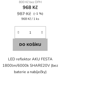
800 Kč bez DPH
968 Kč
987 Kč
(–1 %)
Měrná
968 Kč / 1 ks
cena:
DO KOŠÍKU
LED reflektor AKU FESTA
1800lm/6000k SHARE20V (bez
baterie a nabíječky)
O
v
l
á