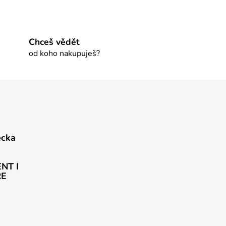
Chceš vědět
od koho nakupuješ?
ecka
NT I
ŘE