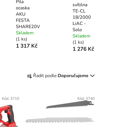
Pila
svítilna
ocaska
TE-CL
AKU
18/2000
FESTA
LiAC -
SHARE20V
Solo
Skladem
Skladem
(1 ks)
(1 ks)
1 317 Kč
1 276 Kč
Ř
Řadit podle:
Doporučujeme
a
z
e
Kód:
3710
Kód:
3740
n
í
p
r