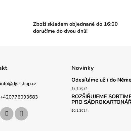
d
a
c
í
Zboží skladem objednané do 16:00
p
doručíme do dvou dnů!
r
v
k
y
v
ý
akt
Novinky
p
Odesíláme už i do Něm
i
info
@
djs-shop.cz
s
12.1.2024
u
ROZŠIŘUJEME SORTIME
+420776093683
PRO SÁDROKARTONÁ
10.1.2024