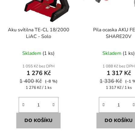
p
r
o
d
Aku svítilna TE-CL 18/2000
Pila ocaska AKU F
u
LiAC - Solo
SHARE20V
k
t
Skladem
(1 ks)
Skladem
(1 ks)
ů
1 055 Kč bez DPH
1 088 Kč bez DPH
1 276 Kč
1 317 Kč
1 400 Kč
1 336 Kč
(–8 %)
(–1 
Měrná
Měrná
1 276 Kč / 1 ks
1 317 Kč / 1 ks
cena:
cena:
DO KOŠÍKU
DO KOŠÍKU