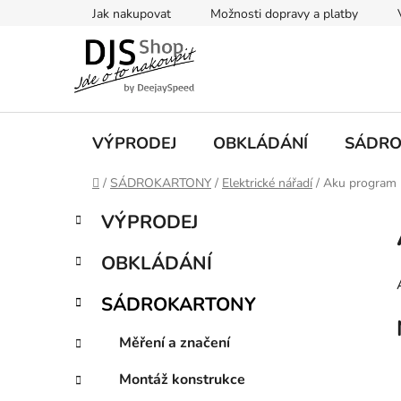
Přejít
Jak nakupovat
Možnosti dopravy a platby
na
obsah
VÝPRODEJ
OBKLÁDÁNÍ
SÁDRO
Domů
/
SÁDROKARTONY
/
Elektrické nářadí
/
Aku program
P
K
Přeskočit
VÝPRODEJ
a
kategorie
o
t
s
OBKLÁDÁNÍ
e
t
g
r
SÁDROKARTONY
o
a
r
Měření a značení
i
n
e
n
Montáž konstrukce
í