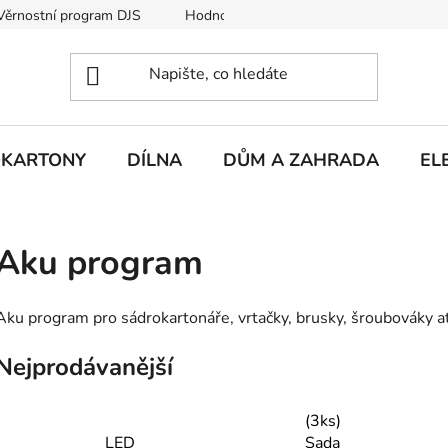
Věrnostní program DJS
Hodnocení obchodu
Hodnocení obc
KARTONY
DÍLNA
DŮM A ZAHRADA
EL
Aku program
Aku program pro sádrokartonáře, vrtačky, brusky, šroubováky at
Nejprodávanější
(3ks)
LED
Sada