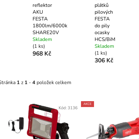
reflektor
plátků
AKU
pilových
FESTA
FESTA
1800lm/6000k
do pily
SHARE20V
ocasky
Skladem
HCS/BiM
(1 ks)
Skladem
968 Kč
(1 ks)
306 Kč
Stránka
1
z
1
-
4
položek celkem
V
AKCE
ý
Kód:
3136
p
s