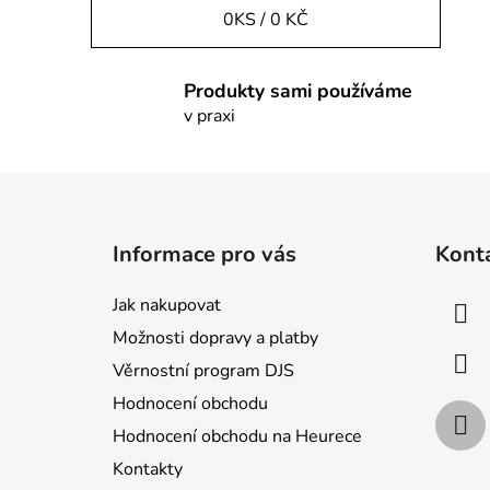
0
KS /
0 KČ
Produkty sami používáme
v praxi
Z
á
Informace pro vás
Kont
p
a
Jak nakupovat
t
Možnosti dopravy a platby
í
Věrnostní program DJS
Hodnocení obchodu
Hodnocení obchodu na Heurece
Kontakty