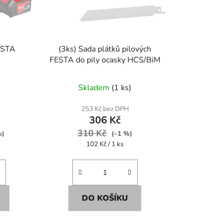
o
d
u
k
ESTA
(3ks) Sada plátků pilových
t
FESTA do pily ocasky HCS/BiM
ů
Skladem
(1 ks)
253 Kč bez DPH
306 Kč
310 Kč
%)
(–1 %)
Měrná
102 Kč / 1 ks
cena:
DO KOŠÍKU