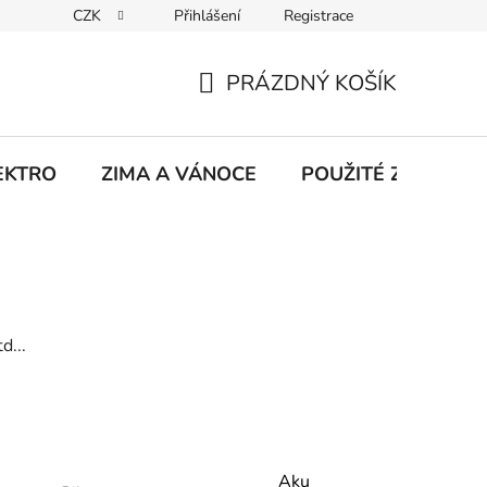
CZK
Přihlášení
Registrace
hodu na Heurece
Kontakty
Obchodní podmínky
Jak 
PRÁZDNÝ KOŠÍK
NÁKUPNÍ
KOŠÍK
EKTRO
ZIMA A VÁNOCE
POUŽITÉ Z NATÁČE
d...
Aku