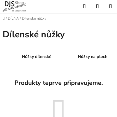
Přejít
Hledat
NÁKUP
na
KOŠÍK
obsah
Domů
/
DÍLNA
/
Dílenské nůžky
Dílenské nůžky
Nůžky dílenské
Nůžky na plech
Produkty teprve připravujeme.