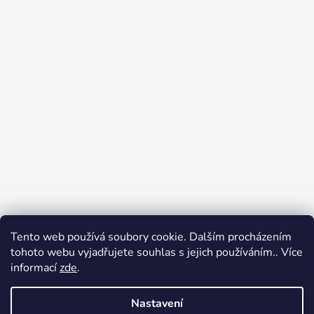
Tento web používá soubory cookie. Dalším procházením
tohoto webu vyjadřujete souhlas s jejich používáním.. Více
Jak nakupovat
Obchodní podmínky
informací
zde
.
Podpoř nás na YouTube
Věrnostní program DJS
Nastavení