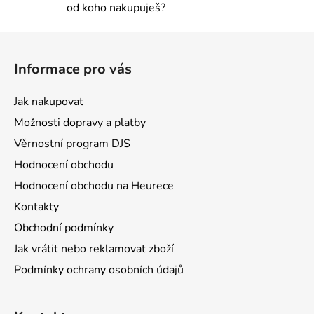
od koho nakupuješ?
Z
á
Informace pro vás
p
a
Jak nakupovat
t
Možnosti dopravy a platby
í
Věrnostní program DJS
Hodnocení obchodu
Hodnocení obchodu na Heurece
Kontakty
Obchodní podmínky
Jak vrátit nebo reklamovat zboží
Podmínky ochrany osobních údajů