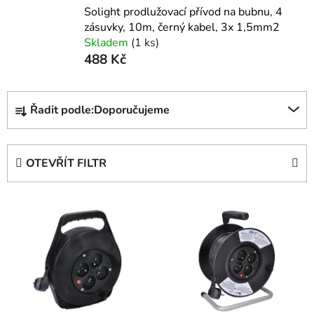
Solight prodlužovací přívod na bubnu, 4
zásuvky, 10m, černý kabel, 3x 1,5mm2
Skladem
(1 ks)
488 Kč
Ř
Řadit podle:
Doporučujeme
a
z
e
OTEVŘÍT FILTR
n
í
V
p
ý
r
p
o
i
d
s
u
p
k