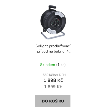
Solight prodlužovací
přívod na bubnu, 4
zásuvky, 50m, černý
kabel, 3x 1,5mm2
Skladem
(1 ks)
1 569 Kč bez DPH
1 898 Kč
1 899 Kč
DO KOŠÍKU