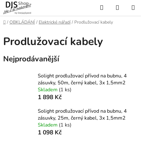
Přejít
Hledat
NÁKUP
na
KOŠÍK
obsah
Domů
/
OBKLÁDÁNÍ
/
Elektrické nářadí
/
Prodlužovací kabely
Prodlužovací kabely
Nejprodávanější
Solight prodlužovací přívod na bubnu, 4
zásuvky, 50m, černý kabel, 3x 1,5mm2
Skladem
(1 ks)
1 898 Kč
Solight prodlužovací přívod na bubnu, 4
zásuvky, 25m, černý kabel, 3x 1,5mm2
Skladem
(1 ks)
1 098 Kč