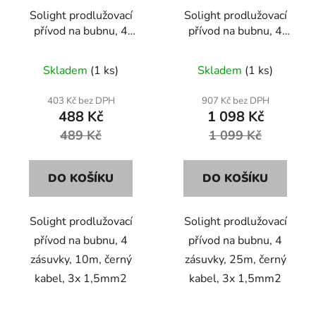
r
t
Solight prodlužovací
Solight prodlužovací
o
ů
přívod na bubnu, 4
přívod na bubnu, 4
d
zásuvky, 10m, černý
zásuvky, 25m, černý
u
kabel, 3x 1,5mm2
kabel, 3x 1,5mm2
Skladem
(1 ks)
Skladem
(1 ks)
k
t
403 Kč bez DPH
907 Kč bez DPH
ů
488 Kč
1 098 Kč
489 Kč
1 099 Kč
DO KOŠÍKU
DO KOŠÍKU
Solight prodlužovací
Solight prodlužovací
přívod na bubnu, 4
přívod na bubnu, 4
zásuvky, 10m, černý
zásuvky, 25m, černý
kabel, 3x 1,5mm2
kabel, 3x 1,5mm2