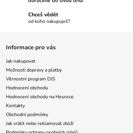
doručíme do dvou dnů!
k
y
Chceš vědět
v
od koho nakupuješ?
ý
p
Z
i
á
s
Informace pro vás
u
p
a
Jak nakupovat
t
Možnosti dopravy a platby
í
Věrnostní program DJS
Hodnocení obchodu
Hodnocení obchodu na Heurece
Kontakty
Obchodní podmínky
Jak vrátit nebo reklamovat zboží
Podmínky ochrany osobních údajů