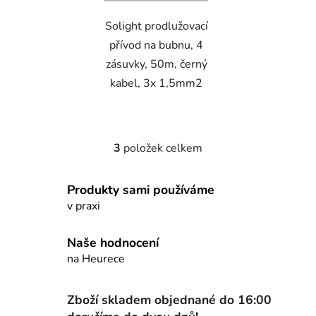
Solight prodlužovací
přívod na bubnu, 4
zásuvky, 50m, černý
kabel, 3x 1,5mm2
3
položek celkem
O
v
l
Produkty sami používáme
á
v praxi
d
a
Naše hodnocení
c
na Heurece
í
p
r
Zboží skladem objednané do 16:00
v