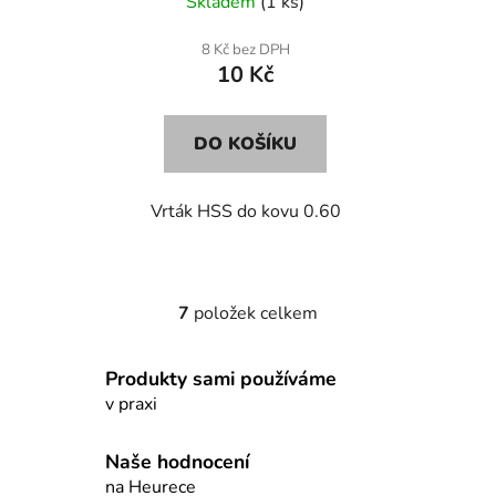
Skladem
(1 ks)
8 Kč bez DPH
10 Kč
DO KOŠÍKU
Vrták HSS do kovu 0.60
7
položek celkem
O
v
l
Produkty sami používáme
á
v praxi
d
a
Naše hodnocení
c
na Heurece
í