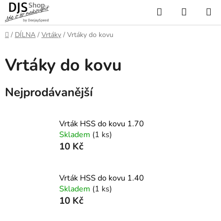
Přejít
Hledat
NÁKUP
na
KOŠÍK
obsah
Domů
/
DÍLNA
/
Vrtáky
/
Vrtáky do kovu
Vrtáky do kovu
Nejprodávanější
Vrták HSS do kovu 1.70
Skladem
(1 ks)
10 Kč
Vrták HSS do kovu 1.40
Skladem
(1 ks)
10 Kč