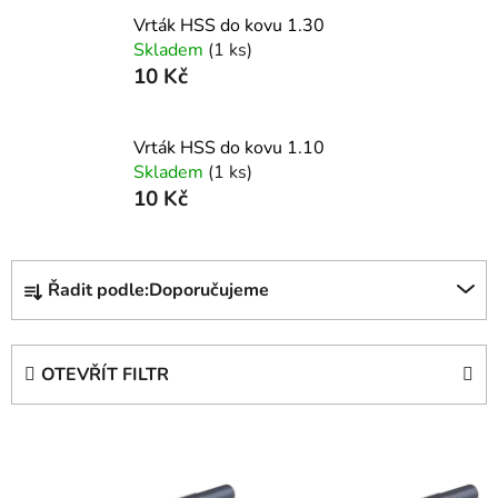
Vrták HSS do kovu 1.30
Skladem
(1 ks)
10 Kč
Vrták HSS do kovu 1.10
Skladem
(1 ks)
10 Kč
Ř
Řadit podle:
Doporučujeme
a
z
e
OTEVŘÍT FILTR
n
í
V
p
ý
r