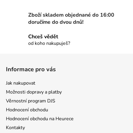
p
r
Zboží skladem objednané do 16:00
v
doručíme do dvou dnů!
k
y
Chceš vědět
v
od koho nakupuješ?
ý
p
Z
i
á
s
Informace pro vás
u
p
a
Jak nakupovat
t
Možnosti dopravy a platby
í
Věrnostní program DJS
Hodnocení obchodu
Hodnocení obchodu na Heurece
Kontakty