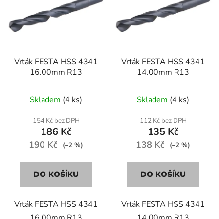
p
o
i
d
s
u
p
k
r
t
Vrták FESTA HSS 4341
Vrták FESTA HSS 4341
o
ů
16.00mm R13
14.00mm R13
d
u
Skladem
(4 ks)
Skladem
(4 ks)
k
t
154 Kč bez DPH
112 Kč bez DPH
ů
186 Kč
135 Kč
190 Kč
138 Kč
(–2 %)
(–2 %)
DO KOŠÍKU
DO KOŠÍKU
Vrták FESTA HSS 4341
Vrták FESTA HSS 4341
16.00mm R13
14.00mm R13