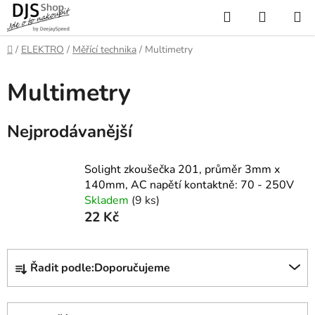
Přejít
Hledat
NÁKUP
na
KOŠÍK
obsah
Domů
/
ELEKTRO
/
Měřící technika
/
Multimetry
Multimetry
Nejprodávanější
Solight zkoušečka 201, průměr 3mm x
140mm, AC napětí kontaktně: 70 - 250V
Skladem
(9 ks)
22 Kč
Ř
Řadit podle:
Doporučujeme
a
z
e