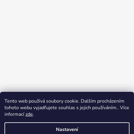
Tento web používá soubory cookie. Dalším procházením
tohoto webu vyjadřujete souhlas s jejich používáním.. Více
Jak nakupovat
Obchodní podmínky
informací
zde
.
Podpoř nás na YouTube
Věrnostní program DJS
Nastavení