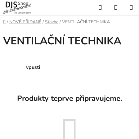
Přejít
Hledat
NÁKUP
na
KOŠÍK
obsah
Domů
/
NOVĚ PŘIDANÉ
/
Stavba
/
VENTILAČNÍ TECHNIKA
VENTILAČNÍ TECHNIKA
vpusti
Produkty teprve připravujeme.