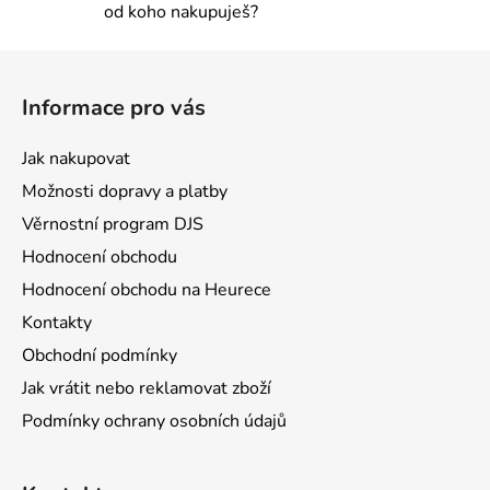
od koho nakupuješ?
Z
á
Informace pro vás
p
a
Jak nakupovat
t
Možnosti dopravy a platby
í
Věrnostní program DJS
Hodnocení obchodu
Hodnocení obchodu na Heurece
Kontakty
Obchodní podmínky
Jak vrátit nebo reklamovat zboží
Podmínky ochrany osobních údajů