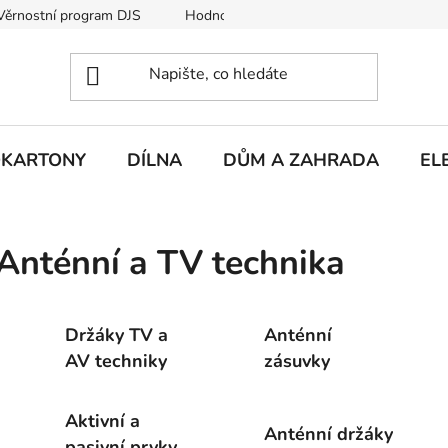
Věrnostní program DJS
Hodnocení obchodu
Hodnocení obc
KARTONY
DÍLNA
DŮM A ZAHRADA
EL
Anténní a TV technika
Držáky TV a
Anténní
AV techniky
zásuvky
Aktivní a
Anténní držáky
pasivní prvky