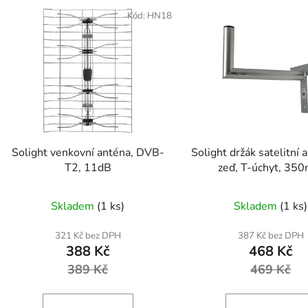
V
ý
Kód:
HN18
p
s
p
r
o
d
Solight venkovní anténa, DVB-
Solight držák satelitní 
u
T2, 11dB
zeď, T-úchyt, 35
k
t
Skladem
(1 ks)
Skladem
(1 ks)
ů
321 Kč bez DPH
387 Kč bez DPH
388 Kč
468 Kč
389 Kč
469 Kč