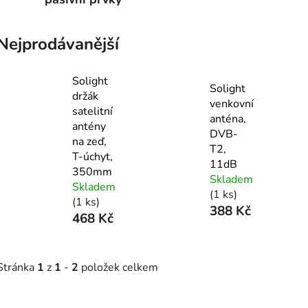
Nejprodávanější
Solight
Solight
držák
venkovní
satelitní
anténa,
antény
DVB-
na zeď,
T2,
T-úchyt,
11dB
350mm
Skladem
Skladem
(1 ks)
(1 ks)
388 Kč
468 Kč
Stránka
1
z
1
-
2
položek celkem