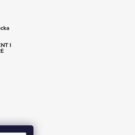
ecka
NT I
ŘE
rogram DJS