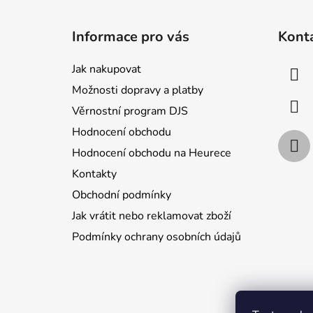
Z
á
Informace pro vás
Kont
p
a
Jak nakupovat
t
Možnosti dopravy a platby
í
Věrnostní program DJS
Hodnocení obchodu
Hodnocení obchodu na Heurece
Kontakty
Obchodní podmínky
Jak vrátit nebo reklamovat zboží
Podmínky ochrany osobních údajů
Jak nakupo