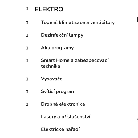
p
ELEKTRO
a
n
Topení, klimatizace a ventilátory
e
Dezinfekční lampy
l
Aku programy
Smart Home a zabezpečovací
technika
Vysavače
Svítící program
Drobná elektronika
Lasery a příslušenství
Elektrické nářadí