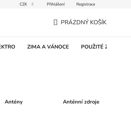
CZK
Přihlášení
Registrace
hodu na Heurece
Kontakty
Obchodní podmínky
Jak 
PRÁZDNÝ KOŠÍK
NÁKUPNÍ
KOŠÍK
EKTRO
ZIMA A VÁNOCE
POUŽITÉ Z NATÁČE
Antény
Anténní zdroje