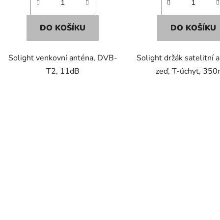
DO KOŠÍKU
DO KOŠÍKU
Solight venkovní anténa, DVB-
Solight držák satelitní 
T2, 11dB
zeď, T-úchyt, 35
O
v
l
á
d
a
c
í
p
r
v