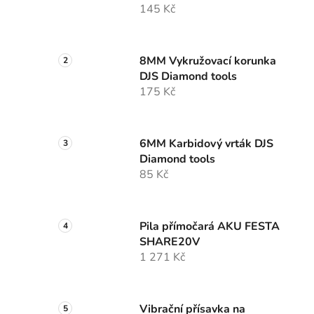
145 Kč
8MM Vykružovací korunka
DJS Diamond tools
175 Kč
6MM Karbidový vrták DJS
Diamond tools
85 Kč
Pila přímočará AKU FESTA
SHARE20V
1 271 Kč
Vibrační přísavka na