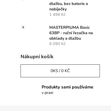
dlažbu, bez baterie a
nabíječky
1 496 Kč
MASTERPIUMA Basic
63BP - ruční řezačka na
obklady a dlažbu
6 090 Kč
Nákupní košík
0
KS /
0 KČ
Produkty sami používáme
v praxi