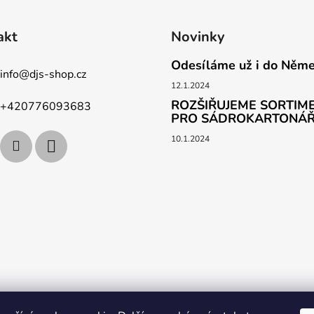
akt
Novinky
Odesíláme už i do Něm
info
@
djs-shop.cz
12.1.2024
ROZŠIŘUJEME SORTIME
+420776093683
PRO SÁDROKARTONÁ
10.1.2024
vat
Obchodní podmínky
Podpoř nás na YouTube
Věrnostní p