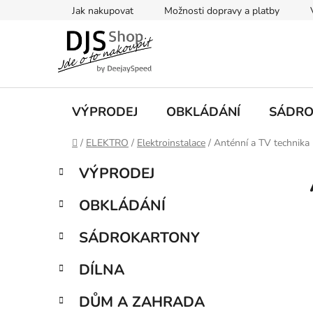
Přejít
Jak nakupovat
Možnosti dopravy a platby
na
obsah
VÝPRODEJ
OBKLÁDÁNÍ
SÁDRO
Domů
/
ELEKTRO
/
Elektroinstalace
/
Anténní a TV technika
P
K
Přeskočit
VÝPRODEJ
a
kategorie
o
t
s
OBKLÁDÁNÍ
e
t
g
r
SÁDROKARTONY
o
a
r
DÍLNA
i
n
e
n
DŮM A ZAHRADA
í