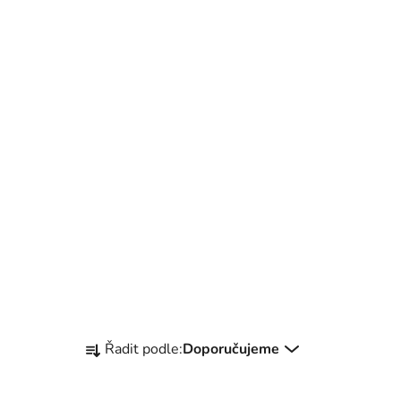
Ř
Řadit podle:
Doporučujeme
a
z