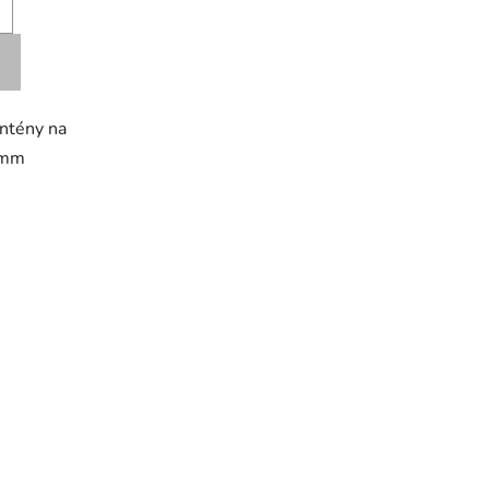
antény na
0mm