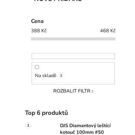
Cena
388
Kč
468
Kč
Na skladě
2
ROZBALIT FILTR
Top 6 produktů
DJS Diamantový leštící
kotouč 100mm #50