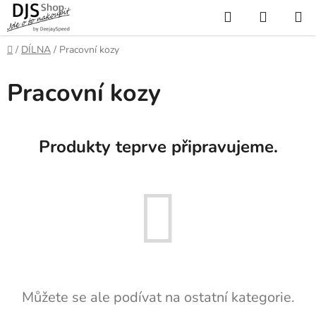
Přejít
Hledat
NÁKUP
na
KOŠÍK
obsah
Domů
/
DÍLNA
/
Pracovní kozy
Pracovní kozy
Produkty teprve připravujeme.
Můžete se ale podívat na ostatní kategorie.