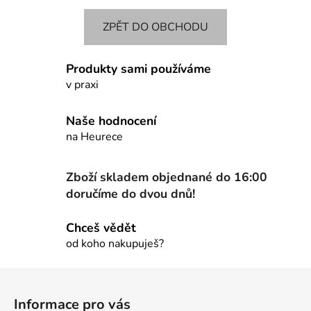
ZPĚT DO OBCHODU
Produkty sami používáme
v praxi
Naše hodnocení
na Heurece
Zboží skladem objednané do 16:00
doručíme do dvou dnů!
Chceš vědět
od koho nakupuješ?
Z
á
Informace pro vás