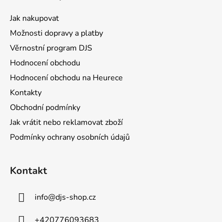
p
a
Jak nakupovat
t
Možnosti dopravy a platby
í
Věrnostní program DJS
Hodnocení obchodu
Hodnocení obchodu na Heurece
Kontakty
Obchodní podmínky
Jak vrátit nebo reklamovat zboží
Podmínky ochrany osobních údajů
Kontakt
info
@
djs-shop.cz
+420776093683