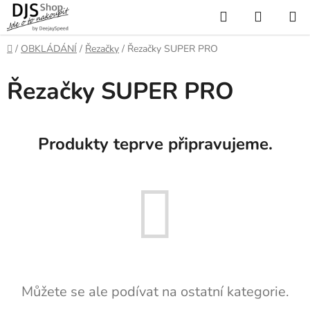
Přejít
Hledat
NÁKUP
na
KOŠÍK
obsah
Domů
/
OBKLÁDÁNÍ
/
Řezačky
/
Řezačky SUPER PRO
Řezačky SUPER PRO
Produkty teprve připravujeme.
Můžete se ale podívat na ostatní kategorie.