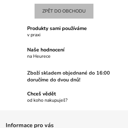
ZPĚT DO OBCHODU
Produkty sami používáme
v praxi
Naše hodnocení
na Heurece
Zboží skladem objednané do 16:00
doručíme do dvou dnů!
Chceš vědět
od koho nakupuješ?
Z
á
Informace pro vás