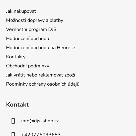
p
a
Jak nakupovat
t
Možnosti dopravy a platby
í
Věrnostní program DJS
Hodnocení obchodu
Hodnocení obchodu na Heurece
Kontakty
Obchodní podmínky
Jak vrátit nebo reklamovat zboží
Podmínky ochrany osobních údajů
Kontakt
info
@
djs-shop.cz
+420776093683