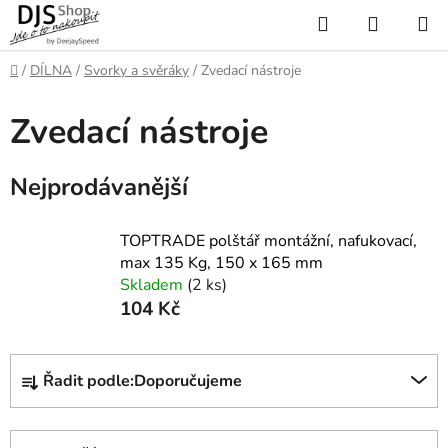
Přejít
Hledat
NÁKUP
na
KOŠÍK
obsah
Domů
/
DÍLNA
/
Svorky a svěráky
/
Zvedací nástroje
Zvedací nástroje
Nejprodávanější
TOPTRADE polštář montážní, nafukovací,
max 135 Kg, 150 x 165 mm
Skladem
(2 ks)
104 Kč
Ř
Řadit podle:
Doporučujeme
a
z
e