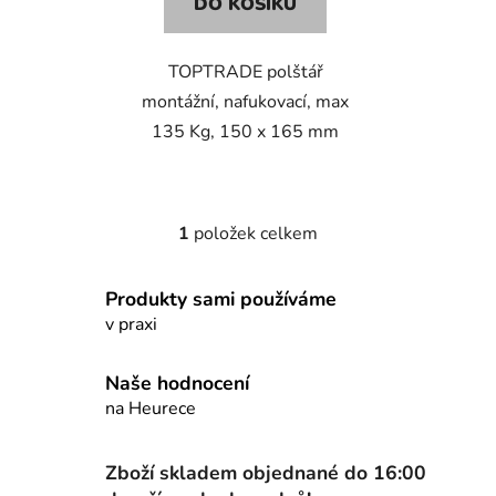
DO KOŠÍKU
TOPTRADE polštář
montážní, nafukovací, max
135 Kg, 150 x 165 mm
1
položek celkem
O
v
l
Produkty sami používáme
á
v praxi
d
a
Naše hodnocení
c
na Heurece
í
p
r
Zboží skladem objednané do 16:00
v