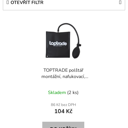
OTEVŘÍT FILTR
n
í
V
p
ý
r
p
o
i
d
s
u
p
k
r
t
TOPTRADE polštář
o
ů
montážní, nafukovací,
d
max 135 Kg, 150 x 165
u
mm
Skladem
(2 ks)
k
t
86 Kč bez DPH
ů
104 Kč