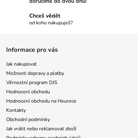
doručíme do dvou dnů!
k
y
Chceš vědět
v
od koho nakupuješ?
ý
p
Z
i
á
s
Informace pro vás
u
p
a
Jak nakupovat
t
Možnosti dopravy a platby
í
Věrnostní program DJS
Hodnocení obchodu
Hodnocení obchodu na Heurece
Kontakty
Obchodní podmínky
Jak vrátit nebo reklamovat zboží
Podmínky ochrany osobních údajů