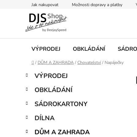
Přejít
Jak nakupovat
Možnosti dopravy a platby
na
obsah
VÝPRODEJ
OBKLÁDÁNÍ
SÁDRO
Domů
/
DŮM A ZAHRADA
/
Chovatelství
/
Napáječky
P
K
Přeskočit
VÝPRODEJ
a
kategorie
o
t
s
OBKLÁDÁNÍ
e
t
g
r
SÁDROKARTONY
o
a
r
DÍLNA
i
n
e
n
DŮM A ZAHRADA
í