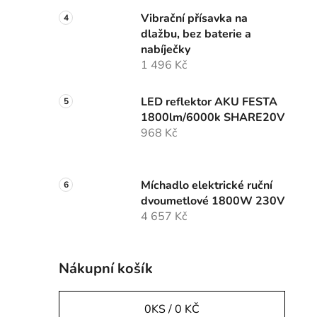
Vibrační přísavka na
dlažbu, bez baterie a
nabíječky
1 496 Kč
LED reflektor AKU FESTA
1800lm/6000k SHARE20V
968 Kč
Míchadlo elektrické ruční
dvoumetlové 1800W 230V
4 657 Kč
Nákupní košík
0
KS /
0 KČ