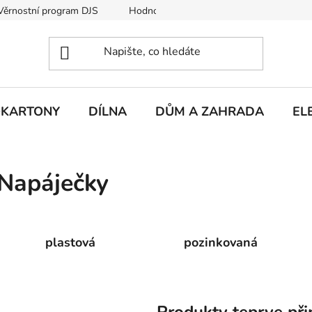
Věrnostní program DJS
Hodnocení obchodu
Hodnocení obc
KARTONY
DÍLNA
DŮM A ZAHRADA
EL
Napáječky
plastová
pozinkovaná
Produkty teprve při