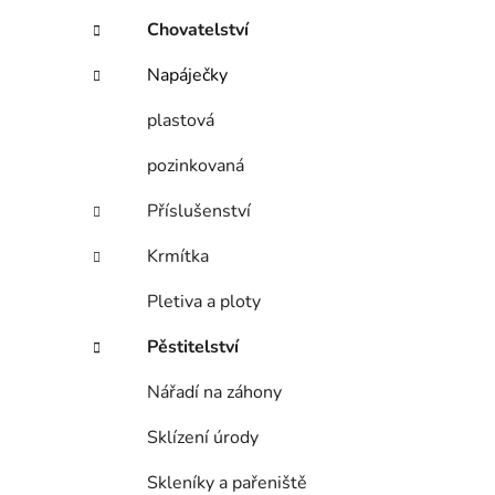
p
Chovatelství
a
Napáječky
n
e
plastová
l
pozinkovaná
Příslušenství
Krmítka
Pletiva a ploty
Pěstitelství
Nářadí na záhony
Sklízení úrody
Skleníky a pařeniště