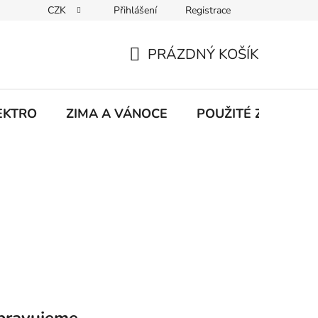
CZK
Přihlášení
Registrace
hodu na Heurece
Kontakty
Obchodní podmínky
Jak 
PRÁZDNÝ KOŠÍK
NÁKUPNÍ
KOŠÍK
EKTRO
ZIMA A VÁNOCE
POUŽITÉ Z NATÁČE
pravujeme.