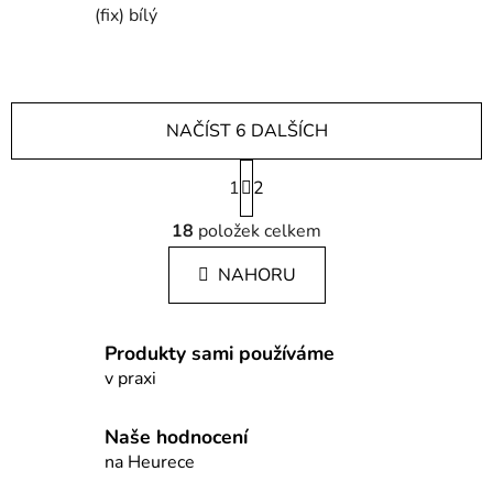
(fix) bílý
NAČÍST 6 DALŠÍCH
S
1
t
2
r
O
á
18
položek celkem
v
n
l
k
NAHORU
á
o
d
v
a
á
Produkty sami používáme
c
n
í
v praxi
í
p
r
Naše hodnocení
v
na Heurece
k