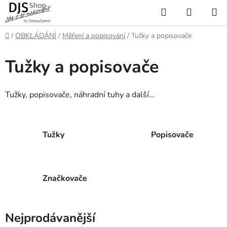
Přejít
Hledat
NÁKUP
na
KOŠÍK
obsah
Domů
/
OBKLÁDÁNÍ
/
Měření a popisování
/
Tužky a popisovače
Tužky a popisovače
Tužky, popisovače, náhradní tuhy a další...
Tužky
Popisovače
Značkovače
Nejprodávanější