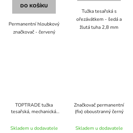
DO KOŠÍKU
Tužka tesařská s
ořezávátkem - šedá a
Permanentní hloubkový
žlutá tuha 2,8 mm
značkovač - červený
TOPTRADE tužka
Značkovač permanentní
tesařská, mechanická,
(fix) oboustranný černý
značkovač, 2,8 mm x
150 mm, sada 6 ks
Skladem u dodavatele
Skladem u dodavatele