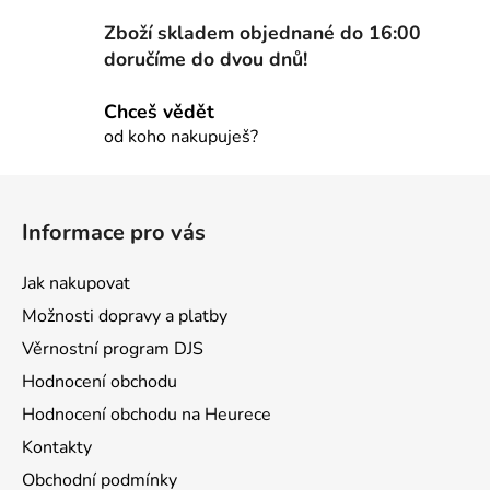
y
Zboží skladem objednané do 16:00
v
ý
doručíme do dvou dnů!
p
i
Chceš vědět
s
od koho nakupuješ?
u
Z
á
Informace pro vás
p
a
Jak nakupovat
t
Možnosti dopravy a platby
í
Věrnostní program DJS
Hodnocení obchodu
Hodnocení obchodu na Heurece
Kontakty
Obchodní podmínky