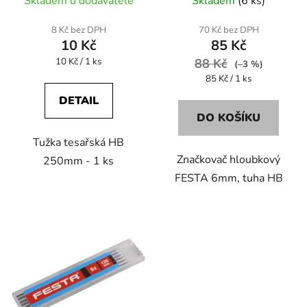
Skladem u dodavatele
Skladem
(6 ks)
k
t
8 Kč bez DPH
70 Kč bez DPH
ů
10 Kč
85 Kč
Měrná
10 Kč / 1 ks
88 Kč
(–3 %)
cena:
Měrná
85 Kč / 1 ks
cena:
DETAIL
DO KOŠÍKU
Tužka tesařská HB
Značkovač hloubkový
250mm - 1 ks
FESTA 6mm, tuha HB