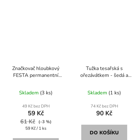
Značkovač hloubkový
Tužka tesařská s
FESTA permanentní
ořezávátkem - šedá a
červený
žlutá tuha 2,8 mm
Skladem
(3 ks)
Skladem
(1 ks)
49 Kč bez DPH
74 Kč bez DPH
59 Kč
90 Kč
61 Kč
(–3 %)
Měrná
59 Kč / 1 ks
DO KOŠÍKU
cena: