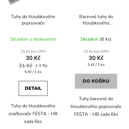
Tuhy do hloubkového
Barevné tuhy do
popisovače
hloubkového
popisovače
Skladem u dodavatele
Skladem
(6 ks)
25 Kč bez DPH
25 Kč bez DPH
30 Kč
30 Kč
Měrná
31 Kč
5 Kč / 1 ks
(–3 %)
cena:
Měrná
5 Kč / 1 ks
cena:
DO KOŠÍKU
DETAIL
Tuhy barevné do
Tuhy do hloubkového
hloubkového popisovače
značkovače FESTA - HB
FESTA - HB sada 6ks
sada 6ks