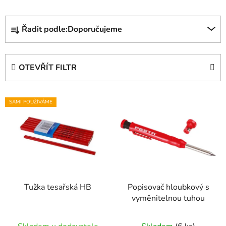
Ř
Řadit podle:
Doporučujeme
a
z
e
OTEVŘÍT FILTR
n
í
V
p
SAMI POUŽÍVÁME
ý
r
p
o
i
d
s
u
p
k
r
t
Tužka tesařská HB
Popisovač hloubkový s
o
ů
vyměnitelnou tuhou
d
u