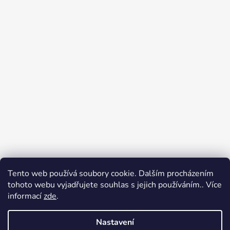
Tento web používá soubory cookie. Dalším procházením
tohoto webu vyjadřujete souhlas s jejich používáním.. Více
Jak nakupovat
Obchodní podmínky
informací
zde
.
Podpoř nás na YouTube
Věrnostní program DJS
Nastavení