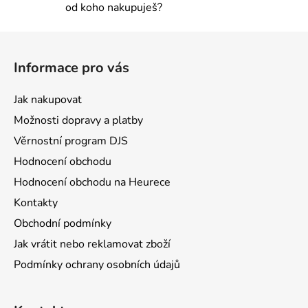
od koho nakupuješ?
Z
á
Informace pro vás
p
a
Jak nakupovat
t
Možnosti dopravy a platby
í
Věrnostní program DJS
Hodnocení obchodu
Hodnocení obchodu na Heurece
Kontakty
Obchodní podmínky
Jak vrátit nebo reklamovat zboží
Podmínky ochrany osobních údajů