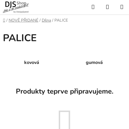
Přejít
Hledat
NÁKUP
na
KOŠÍK
obsah
Domů
/
NOVĚ PŘIDANÉ
/
Dílna
/
PALICE
PALICE
kovová
gumová
Produkty teprve připravujeme.