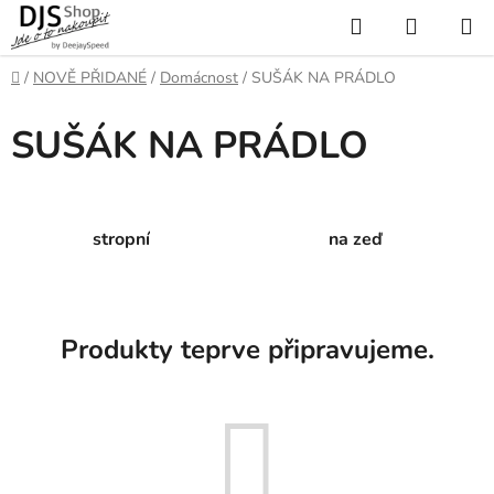
Přejít
Hledat
NÁKUP
na
KOŠÍK
obsah
Domů
/
NOVĚ PŘIDANÉ
/
Domácnost
/
SUŠÁK NA PRÁDLO
SUŠÁK NA PRÁDLO
stropní
na zeď
Produkty teprve připravujeme.