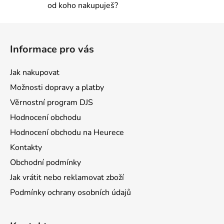
od koho nakupuješ?
Z
á
Informace pro vás
p
a
Jak nakupovat
t
Možnosti dopravy a platby
í
Věrnostní program DJS
Hodnocení obchodu
Hodnocení obchodu na Heurece
Kontakty
Obchodní podmínky
Jak vrátit nebo reklamovat zboží
Podmínky ochrany osobních údajů