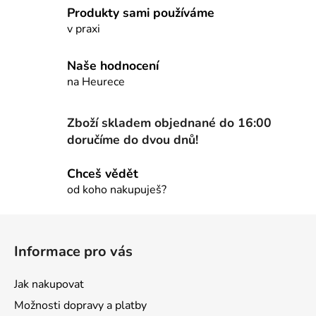
Produkty sami používáme
v praxi
Naše hodnocení
na Heurece
Zboží skladem objednané do 16:00
doručíme do dvou dnů!
Chceš vědět
od koho nakupuješ?
Z
á
Informace pro vás
p
a
Jak nakupovat
t
Možnosti dopravy a platby
í