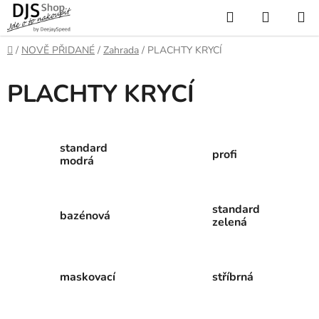
Přejít
Hledat
NÁKUP
na
KOŠÍK
obsah
Domů
/
NOVĚ PŘIDANÉ
/
Zahrada
/
PLACHTY KRYCÍ
PLACHTY KRYCÍ
standard
profi
modrá
standard
bazénová
zelená
maskovací
stříbrná