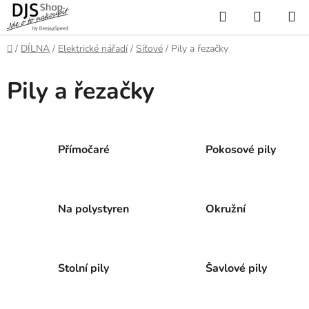
Přejít
Hledat
NÁKUP
na
KOŠÍK
obsah
Domů
/
DÍLNA
/
Elektrické nářadí
/
Síťové
/
Pily a řezačky
Pily a řezačky
Přímočaré
Pokosové pily
Na polystyren
Okružní
Stolní pily
Šavlové pily