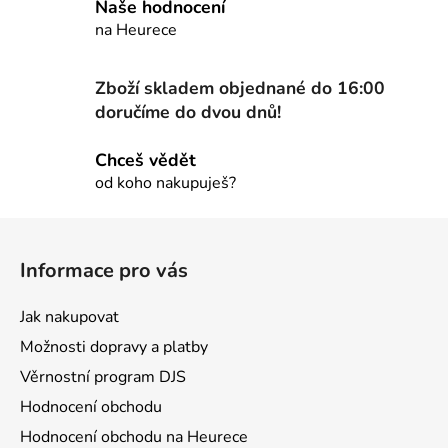
Naše hodnocení
na Heurece
Zboží skladem objednané do 16:00
doručíme do dvou dnů!
Chceš vědět
od koho nakupuješ?
Z
á
Informace pro vás
p
a
Jak nakupovat
t
Možnosti dopravy a platby
í
Věrnostní program DJS
Hodnocení obchodu
Hodnocení obchodu na Heurece