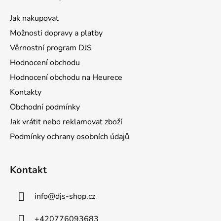
p
a
Jak nakupovat
t
Možnosti dopravy a platby
í
Věrnostní program DJS
Hodnocení obchodu
Hodnocení obchodu na Heurece
Kontakty
Obchodní podmínky
Jak vrátit nebo reklamovat zboží
Podmínky ochrany osobních údajů
Kontakt
info
@
djs-shop.cz
+420776093683