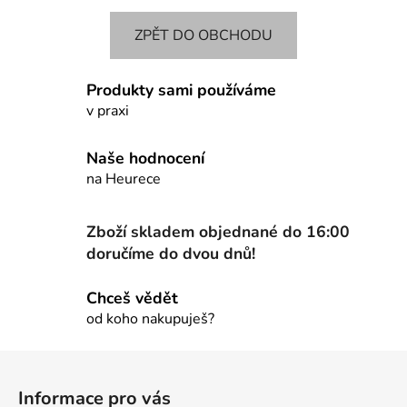
ZPĚT DO OBCHODU
Produkty sami používáme
v praxi
Naše hodnocení
na Heurece
Zboží skladem objednané do 16:00
doručíme do dvou dnů!
Chceš vědět
od koho nakupuješ?
Z
á
Informace pro vás