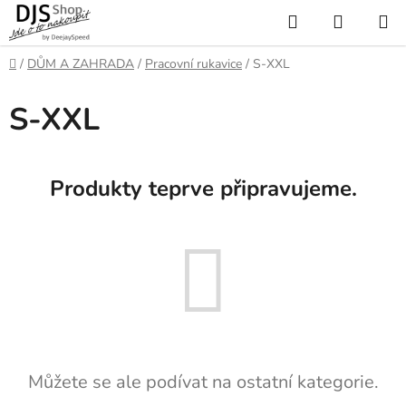
Přejít
Hledat
NÁKUP
na
KOŠÍK
obsah
Domů
/
DŮM A ZAHRADA
/
Pracovní rukavice
/
S-XXL
S-XXL
Produkty teprve připravujeme.
Můžete se ale podívat na ostatní kategorie.