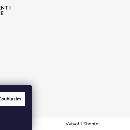
NT I
ŘE
rogram DJS
Souhlasím
Vytvořil Shoptet