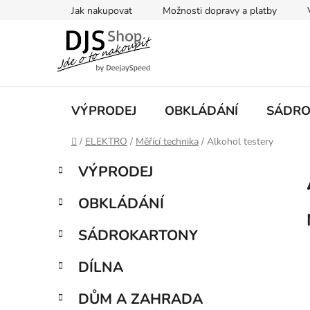
Přejít
Jak nakupovat
Možnosti dopravy a platby
na
obsah
VÝPRODEJ
OBKLÁDÁNÍ
SÁDRO
Domů
/
ELEKTRO
/
Měřící technika
/
Alkohol testery
P
K
Přeskočit
VÝPRODEJ
a
kategorie
o
t
s
OBKLÁDÁNÍ
e
t
g
r
SÁDROKARTONY
o
a
r
DÍLNA
i
n
e
n
DŮM A ZAHRADA
í