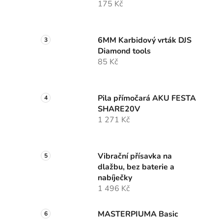
175 Kč
6MM Karbidový vrták DJS
Diamond tools
85 Kč
Pila přímočará AKU FESTA
SHARE20V
1 271 Kč
Vibrační přísavka na
dlažbu, bez baterie a
nabíječky
1 496 Kč
MASTERPIUMA Basic