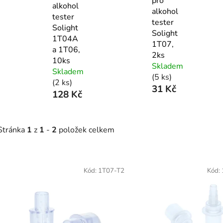
pro
alkohol
alkohol
tester
tester
Solight
Solight
1T04A
1T07,
a 1T06,
2ks
10ks
Skladem
Skladem
(5 ks)
(2 ks)
31 Kč
128 Kč
Stránka
1
z
1
-
2
položek celkem
V
ý
Kód:
1T07-T2
Kód:
p
s