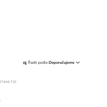
Ř
Řadit podle:
Doporučujeme
a
z
e
1T4A6-T10
n
í
p
r