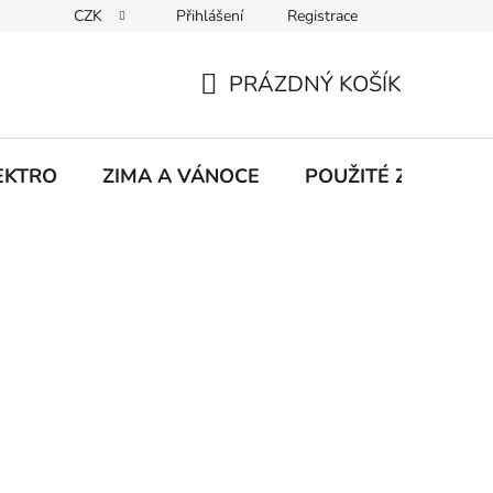
CZK
Přihlášení
Registrace
hodu na Heurece
Kontakty
Obchodní podmínky
Jak 
PRÁZDNÝ KOŠÍK
NÁKUPNÍ
KOŠÍK
EKTRO
ZIMA A VÁNOCE
POUŽITÉ Z NATÁČE