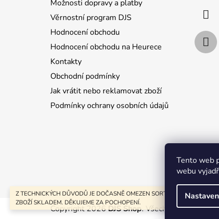
Možnosti dopravy a platby
í
Věrnostní program DJS
Hodnocení obchodu
Hodnocení obchodu na Heurece
Kontakty
Obchodní podmínky
Jak vrátit nebo reklamovat zboží
Podmínky ochrany osobních údajů
Jak nakupo
Tento web p
webu vyjadřu
Z TECHNICKÝCH DŮVODŮ JE DOČASNĚ OMEZEN SORTIMENT POUZE NA
Nastaven
ZBOŽÍ SKLADEM. DĚKUJEME ZA POCHOPENÍ.
Copyright 2026
DJS Shop
. Všechna práva vyhra