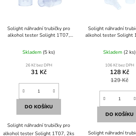
p
r
o
d
Solight náhradní trubičky pro
Solight náhradní trubi
u
alkohol tester Solight 1T07,
alkohol tester Solight
k
2ks
1T06, 10ks
t
Skladem
(5 ks)
Skladem
(2 ks)
ů
26 Kč bez DPH
106 Kč bez DPH
31 Kč
128 Kč
129 Kč
DO KOŠÍKU
DO KOŠÍKU
Solight náhradní trubičky pro
Solight náhradní trubi
alkohol tester Solight 1T07, 2ks