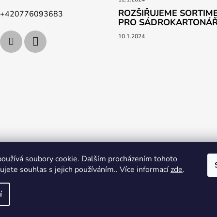
ROZŠIŘUJEME SORTIME
+420776093683
PRO SÁDROKARTONÁ
10.1.2024
vat
Obchodní podmínky
Podpoř nás na YouTube
Věrnostní p
oužívá soubory cookie. Dalším procházením tohoto
jete souhlas s jejich používáním.. Více informací
zde
.
í
zena.