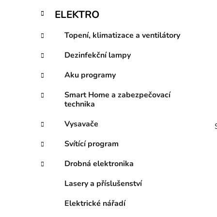
p
ELEKTRO
a
n
Topení, klimatizace a ventilátory
e
Dezinfekční lampy
l
Aku programy
Smart Home a zabezpečovací
technika
Vysavače
Svítící program
Drobná elektronika
Lasery a příslušenství
i
Elektrické nářadí