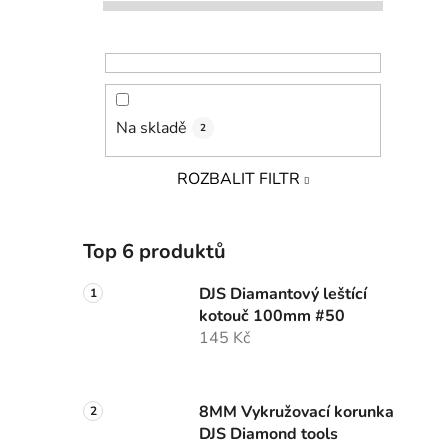
Na skladě
2
ROZBALIT FILTR
Top 6 produktů
DJS Diamantový leštící
kotouč 100mm #50
145 Kč
8MM Vykružovací korunka
DJS Diamond tools