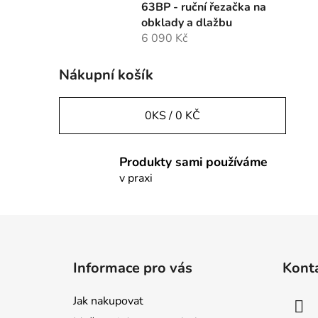
63BP - ruční řezačka na
obklady a dlažbu
6 090 Kč
Nákupní košík
0
KS /
0 KČ
Produkty sami používáme
v praxi
Z
á
Informace pro vás
Kont
p
a
Jak nakupovat
t