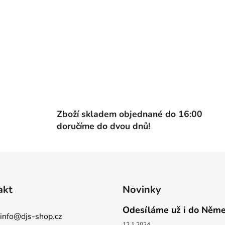
Zboží skladem objednané do 16:00
doručíme do dvou dnů!
akt
Novinky
Odesíláme už i do Něm
info
@
djs-shop.cz
12.1.2024