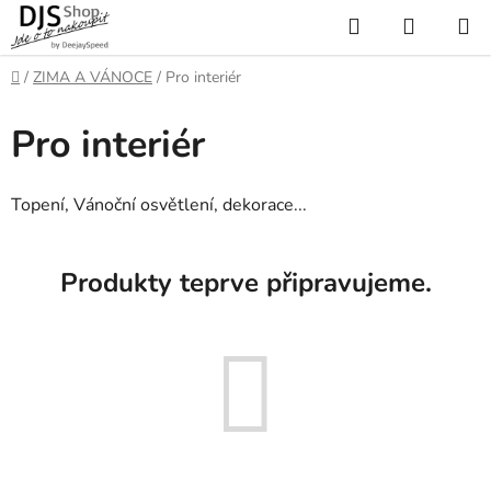
Přejít
Hledat
NÁKUP
na
KOŠÍK
obsah
Domů
/
ZIMA A VÁNOCE
/
Pro interiér
Pro interiér
Topení, Vánoční osvětlení, dekorace...
Produkty teprve připravujeme.