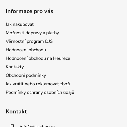
á
Informace pro vás
p
a
Jak nakupovat
t
Možnosti dopravy a platby
í
Věrnostní program DJS
Hodnocení obchodu
Hodnocení obchodu na Heurece
Kontakty
Obchodní podmínky
Jak vrátit nebo reklamovat zboží
Podmínky ochrany osobních údajů
Kontakt
info
@
djs-shop.cz