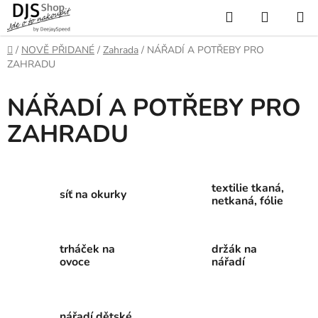
Přejít
Hledat
NÁKUP
na
KOŠÍK
obsah
Domů
/
NOVĚ PŘIDANÉ
/
Zahrada
/
NÁŘADÍ A POTŘEBY PRO
ZAHRADU
NÁŘADÍ A POTŘEBY PRO
ZAHRADU
textilie tkaná,
síť na okurky
netkaná, fólie
trháček na
držák na
ovoce
nářadí
nářadí dětské