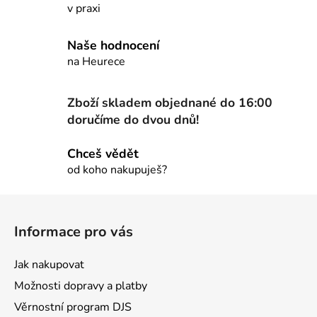
v praxi
Naše hodnocení
na Heurece
Zboží skladem objednané do 16:00
doručíme do dvou dnů!
Chceš vědět
od koho nakupuješ?
Z
á
Informace pro vás
p
a
Jak nakupovat
t
Možnosti dopravy a platby
í
Věrnostní program DJS