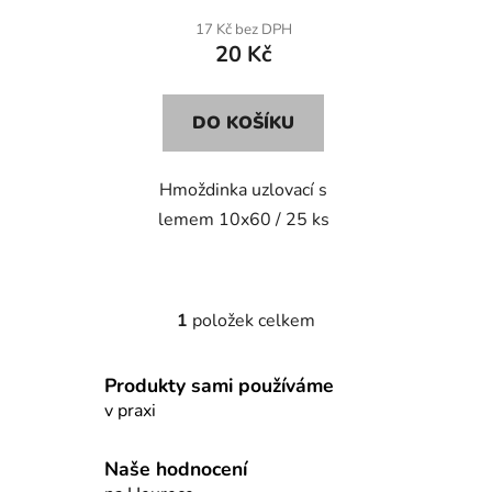
t
17 Kč bez DPH
ů
20 Kč
DO KOŠÍKU
Hmoždinka uzlovací s
lemem 10x60 / 25 ks
1
položek celkem
O
v
l
Produkty sami používáme
á
v praxi
d
a
Naše hodnocení
c