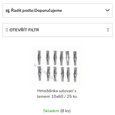
Ř
Řadit podle:
Doporučujeme
a
z
e
OTEVŘÍT FILTR
n
í
V
p
ý
r
p
o
i
d
s
u
p
k
r
t
Hmoždinka uzlovací s
o
ů
lemem 10x60 / 25 ks
d
u
Skladem
(8 ks)
k