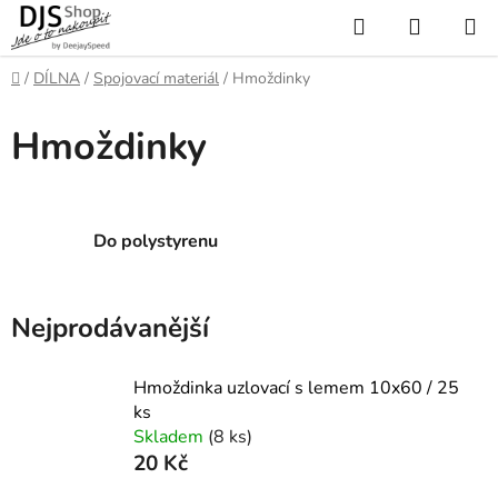
Přejít
Hledat
NÁKUP
na
KOŠÍK
obsah
Domů
/
DÍLNA
/
Spojovací materiál
/
Hmoždinky
Hmoždinky
Do polystyrenu
Nejprodávanější
Hmoždinka uzlovací s lemem 10x60 / 25
ks
Skladem
(8 ks)
20 Kč