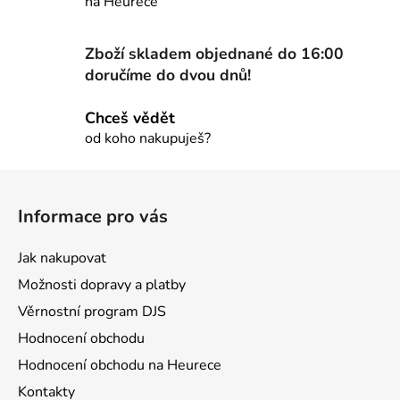
na Heurece
í
p
r
Zboží skladem objednané do 16:00
v
doručíme do dvou dnů!
k
y
Chceš vědět
v
od koho nakupuješ?
ý
p
Z
i
á
s
Informace pro vás
u
p
a
Jak nakupovat
t
Možnosti dopravy a platby
í
Věrnostní program DJS
Hodnocení obchodu
Hodnocení obchodu na Heurece
Kontakty