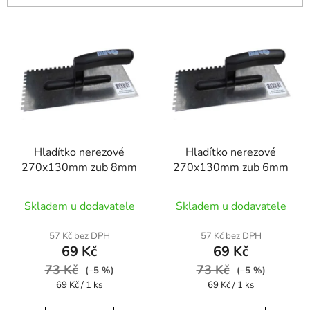
í
V
p
ý
r
p
o
i
d
s
u
p
k
r
t
Hladítko nerezové
Hladítko nerezové
o
ů
270x130mm zub 8mm
270x130mm zub 6mm
d
u
Skladem u dodavatele
Skladem u dodavatele
k
t
57 Kč bez DPH
57 Kč bez DPH
ů
69 Kč
69 Kč
73 Kč
73 Kč
(–5 %)
(–5 %)
Měrná
Měrná
69 Kč / 1 ks
69 Kč / 1 ks
cena:
cena: