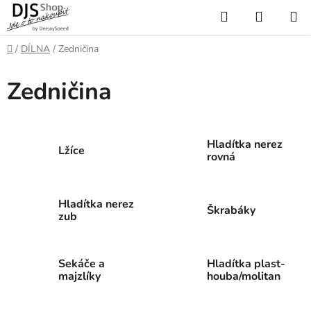
Přejít
Hledat
NÁKUP
na
KOŠÍK
obsah
Domů
/
DÍLNA
/
Zedničina
Zedničina
Hladítka nerez
Lžíce
rovná
Hladítka nerez
Škrabáky
zub
Sekáče a
Hladítka plast-
majzlíky
houba/molitan