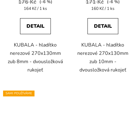
176 Kč
171 Kč
(–6 %)
(–6 %)
Měrná
Měrná
164 Kč / 1 ks
160 Kč / 1 ks
cena:
cena:
DETAIL
DETAIL
KUBALA - hladítko
KUBALA - hladítko
nerezové 270x130mm
nerezové 270x130mm
zub 8mm - dvousložková
zub 10mm -
rukojeť
dvousložková rukojeť
SAMI POUŽÍVÁME