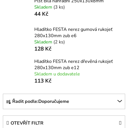
Plst bílá náhradní 250x130x8mm
Skladem
(3 ks)
44 Kč
Hladítko FESTA nerez gumová rukojeť
280x130mm zub e6
Skladem
(2 ks)
128 Kč
Hladítko FESTA nerez dřevěná rukojeť
280x130mm zub e12
Skladem u dodavatele
113 Kč
Ř
Řadit podle:
Doporučujeme
a
z
e
OTEVŘÍT FILTR
n