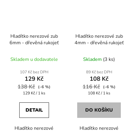
Hladítko nerezové zub
Hladítko nerezové zub
6mm - dřevěná rukojeť
4mm - dřevěná rukojeť
Skladem u dodavatele
Skladem
(3 ks)
107 Kč bez DPH
89 Kč bez DPH
129 Kč
108 Kč
138 Kč
116 Kč
(–6 %)
(–6 %)
Měrná
Měrná
129 Kč / 1 ks
108 Kč / 1 ks
cena:
cena:
DETAIL
DO KOŠÍKU
Hladítko nerezové
Hladítko nerezové