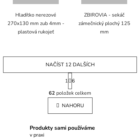
Hladítko nerezové
ZBIROVIA - sekáč
270x130 mm zub 4mm -
zámečnický plochý 125
plastová rukojeť
mm
NAČÍST 12 DALŠÍCH
S
1
t
6
r
O
á
62
položek celkem
v
n
l
k
NAHORU
á
o
d
v
a
á
Produkty sami používáme
c
n
í
v praxi
í