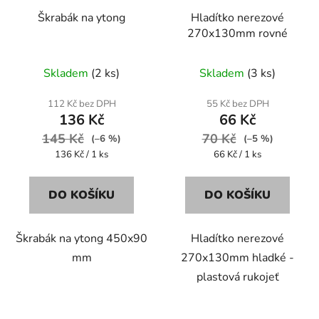
Škrabák na ytong
Hladítko nerezové
270x130mm rovné
Skladem
(2 ks)
Skladem
(3 ks)
112 Kč bez DPH
55 Kč bez DPH
136 Kč
66 Kč
145 Kč
70 Kč
(–6 %)
(–5 %)
Měrná
Měrná
136 Kč / 1 ks
66 Kč / 1 ks
cena:
cena:
DO KOŠÍKU
DO KOŠÍKU
Škrabák na ytong 450x90
Hladítko nerezové
mm
270x130mm hladké -
plastová rukojeť