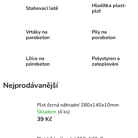
Hladítka plast-
Stahovací latě
plsť
Vrtáky na
Pily na
porobeton
porobeton
Lžíce na
Polystyren a
pórobeton
zateplování
Nejprodávanější
Plst černá náhradní 280x140x10mm
Skladem
(4 ks)
39 Kč