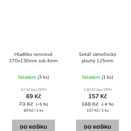
Hladítko nerezové
Sekáč zámečnický
270x130mm zub 4mm
plochý 125mm
Skladem
(3 ks)
Skladem
(1 ks)
57 Kč bez DPH
130 Kč bez DPH
69 Kč
157 Kč
73 Kč
168 Kč
(–5 %)
(–6 %)
Měrná
Měrná
69 Kč / 1 ks
157 Kč / 1 ks
cena:
cena:
DO KOŠÍKU
DO KOŠÍKU