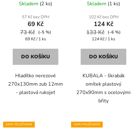
Skladem
(2 ks)
Skladem
(1 ks)
57 Kč bez DPH
102 Kč bez DPH
69 Kč
124 Kč
73 Kč
133 Kč
(–5 %)
(–6 %)
Měrná
Měrná
69 Kč / 1 ks
124 Kč / 1 ks
cena:
cena:
DO KOŠÍKU
DO KOŠÍKU
Hladítko nerezové
KUBALA - škrabák
270x130mm zub 12mm
omítek plastový
- plastová rukojeť
270x90mm s ocelovými
břity
SAMI POUŽÍVÁME
SAMI POUŽÍVÁME