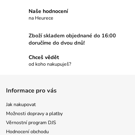
p
r
Naše hodnocení
v
na Heurece
k
y
Zboží skladem objednané do 16:00
v
ý
doručíme do dvou dnů!
p
i
Chceš vědět
s
od koho nakupuješ?
u
Z
á
Informace pro vás
p
a
Jak nakupovat
t
Možnosti dopravy a platby
í
Věrnostní program DJS
Hodnocení obchodu