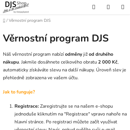
Přejít
Hledat
NÁKUP
na
KOŠÍK
obsah
Domů
/
Věrnostní program DJS
Věrnostní program DJS
Náš věrnostní program nabízí
odměny
již
od druhého
nákupu
. Jakmile dosáhnete celkového obratu
2 000 Kč
,
automaticky získáváte slevu na další nákupy. Úroveň slev je
přehledně zobrazena ve vašem účtu.
Jak to funguje?
Registrace:
Zaregistrujte se na našem e-shopu
jednoduše kliknutím na "Registrace" vpravo nahoře na
hlavní stránce. Po registraci můžete začít využívat
věrnostní slevy. Navíc, pokud ověříte svůj e-mail,