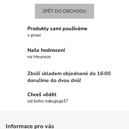
ZPĚT DO OBCHODU
Produkty sami používáme
v praxi
Naše hodnocení
na Heurece
Zboží skladem objednané do 16:00
doručíme do dvou dnů!
Chceš vědět
od koho nakupuješ?
Z
á
Informace pro vás