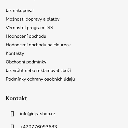
p
a
Jak nakupovat
t
Možnosti dopravy a platby
í
Věrnostní program DJS
Hodnocení obchodu
Hodnocení obchodu na Heurece
Kontakty
Obchodní podmínky
Jak vrátit nebo reklamovat zboží
Podmínky ochrany osobních údajů
Kontakt
info
@
djs-shop.cz
+420776093683