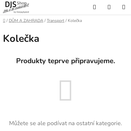
Přejít
Hledat
NÁKUP
na
KOŠÍK
obsah
Domů
/
DŮM A ZAHRADA
/
Transport
/
Kolečka
Kolečka
Produkty teprve připravujeme.
Můžete se ale podívat na ostatní kategorie.