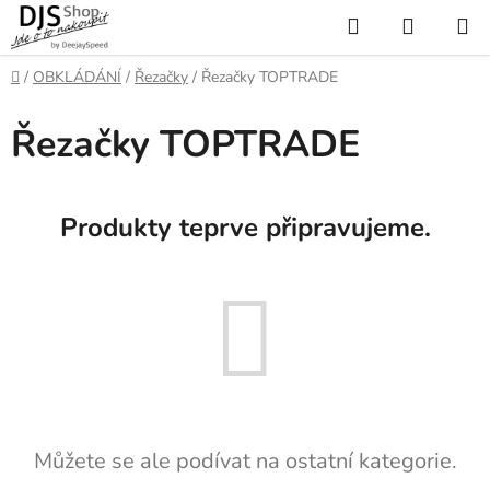
Přejít
Hledat
NÁKUP
na
KOŠÍK
obsah
Domů
/
OBKLÁDÁNÍ
/
Řezačky
/
Řezačky TOPTRADE
Řezačky TOPTRADE
Produkty teprve připravujeme.
Můžete se ale podívat na ostatní kategorie.