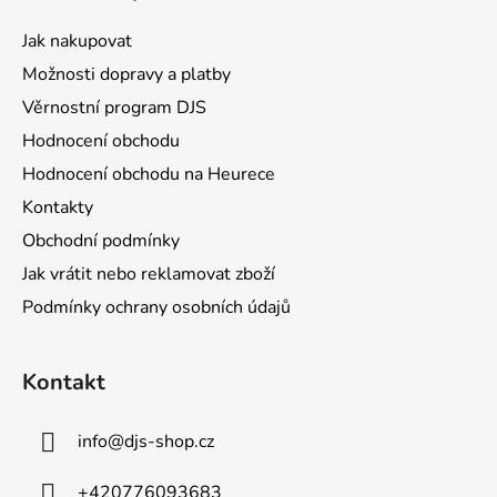
p
a
Jak nakupovat
t
Možnosti dopravy a platby
í
Věrnostní program DJS
Hodnocení obchodu
Hodnocení obchodu na Heurece
Kontakty
Obchodní podmínky
Jak vrátit nebo reklamovat zboží
Podmínky ochrany osobních údajů
Kontakt
info
@
djs-shop.cz
+420776093683