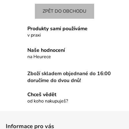
ZPĚT DO OBCHODU
Produkty sami používáme
v praxi
Naše hodnocení
na Heurece
Zboží skladem objednané do 16:00
doručíme do dvou dnů!
Chceš vědět
od koho nakupuješ?
Z
á
Informace pro vás