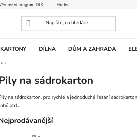
Věrnostní program DJS
Hodnocení obchodu
Hodnocení obc
KARTONY
DÍLNA
DŮM A ZAHRADA
EL
ton
Pily na sádrokarton
Pily na sádrokarton, pro rychlé a jednoduché řezání sádrokarto
rohů atd...
Nejprodávanější
Pila