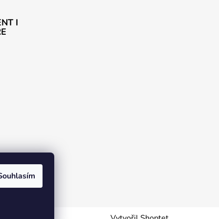
NT I
ŘE
rogram DJS
Souhlasím
Vytvořil Shoptet