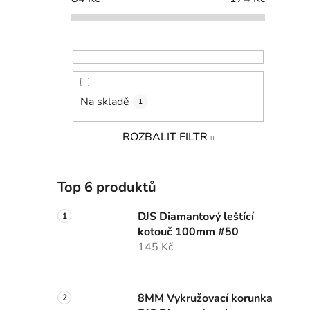
Na skladě
1
ROZBALIT FILTR
Top 6 produktů
DJS Diamantový leštící
kotouč 100mm #50
145 Kč
8MM Vykružovací korunka