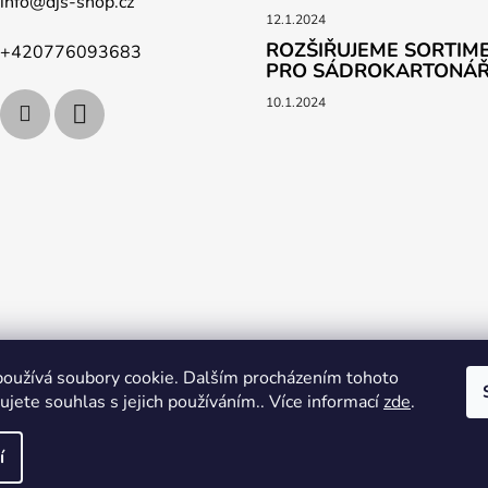
info
@
djs-shop.cz
12.1.2024
ROZŠIŘUJEME SORTIME
+420776093683
PRO SÁDROKARTONÁ
10.1.2024
vat
Obchodní podmínky
Podpoř nás na YouTube
Věrnostní p
oužívá soubory cookie. Dalším procházením tohoto
jete souhlas s jejich používáním.. Více informací
zde
.
í
zena.