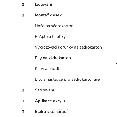
Izolování
p
a
Montáž desek
n
e
Nože na sádrokarton
l
Rašple a hoblíky
Vykrožovací korunky na sádrokarton
Pily na sádrokarton
Klíny a páčidla
Bity a nástavce pro sádrokartonáře
Sádrování
i
Aplikace akrylu
Elektrické nářadí