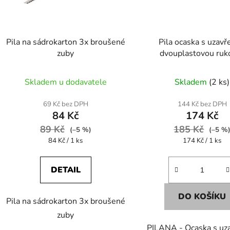
r
o
d
Pila na sádrokarton 3x broušené
Pila ocaska s uzav
u
zuby
dvouplastovou ruko
k
t
Skladem u dodavatele
Skladem
(2 ks)
ů
69 Kč bez DPH
144 Kč bez DPH
84 Kč
174 Kč
89 Kč
185 Kč
(–5 %)
(–5 %
Měrná
Měrná
84 Kč / 1 ks
174 Kč / 1 ks
cena:
cena:
DETAIL
DO KOŠÍKU
Pila na sádrokarton 3x broušené
zuby
PILANA - Ocaska s uz