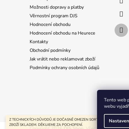
t
Možnosti dopravy a platby
í
Věrnostní program DJS
Hodnocení obchodu
Hodnocení obchodu na Heurece
Kontakty
Obchodní podmínky
Jak vrátit nebo reklamovat zboží
Podmínky ochrany osobních údajů
Jak nakupo
Tento web p
webu vyjadřu
Z TECHNICKÝCH DŮVODŮ JE DOČASNĚ OMEZEN SORTIMENT POUZE NA
Nastaven
ZBOŽÍ SKLADEM. DĚKUJEME ZA POCHOPENÍ.
Copyright 2026
DJS Shop
. Všechna práva vyhra