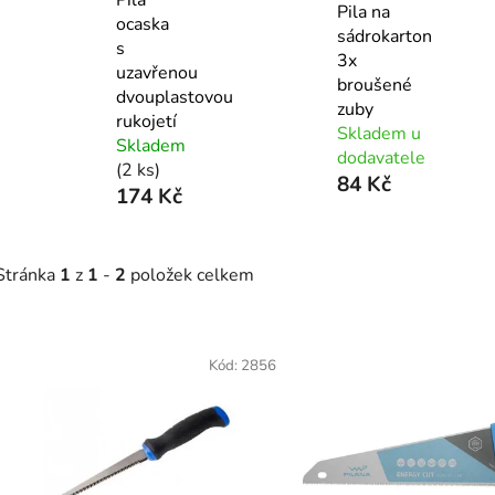
Pila na
ocaska
sádrokarton
s
3x
uzavřenou
broušené
dvouplastovou
zuby
rukojetí
Skladem u
Skladem
dodavatele
(2 ks)
84 Kč
174 Kč
Stránka
1
z
1
-
2
položek celkem
V
ý
Kód:
2856
p
s
p