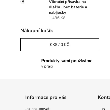
Vibrační přísavka na
dlažbu, bez baterie a
nabíječky
1 496 Kč
Nákupní košík
0
KS /
0 KČ
Produkty sami používáme
v praxi
Z
á
Informace pro vás
Kont
p
a
Jak nakupovat