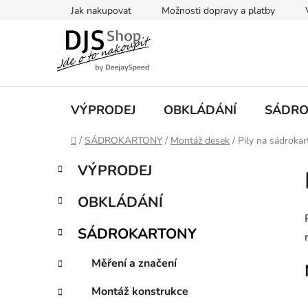
Přejít
Jak nakupovat
Možnosti dopravy a platby
na
obsah
VÝPRODEJ
OBKLÁDÁNÍ
SÁDRO
Domů
/
SÁDROKARTONY
/
Montáž desek
/
Pily na sádrokar
P
K
Přeskočit
VÝPRODEJ
a
kategorie
o
t
s
OBKLÁDÁNÍ
e
t
g
r
SÁDROKARTONY
o
a
r
Měření a značení
i
n
e
n
Montáž konstrukce
í