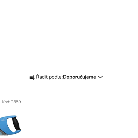
Ř
Řadit podle:
Doporučujeme
a
z
e
Kód:
2859
n
í
p
r
o