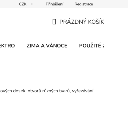
CZK
Přihlášení
Registrace
hodu na Heurece
Kontakty
Obchodní podmínky
Jak 
PRÁZDNÝ KOŠÍK
NÁKUPNÍ
KOŠÍK
EKTRO
ZIMA A VÁNOCE
POUŽITÉ Z NATÁČE
nových desek, otvorů různých tvarů, vyřezávání