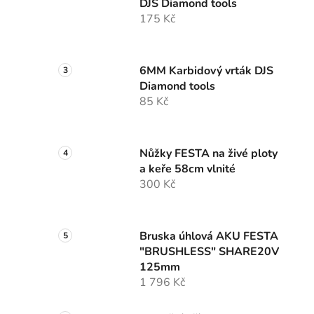
DJS Diamond tools
175 Kč
6MM Karbidový vrták DJS
Diamond tools
85 Kč
Nůžky FESTA na živé ploty
a keře 58cm vlnité
300 Kč
Bruska úhlová AKU FESTA
"BRUSHLESS" SHARE20V
125mm
1 796 Kč