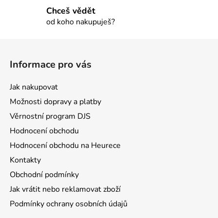
y
Chceš vědět
v
od koho nakupuješ?
ý
p
Z
i
á
s
Informace pro vás
u
p
a
Jak nakupovat
t
Možnosti dopravy a platby
í
Věrnostní program DJS
Hodnocení obchodu
Hodnocení obchodu na Heurece
Kontakty
Obchodní podmínky
Jak vrátit nebo reklamovat zboží
Podmínky ochrany osobních údajů