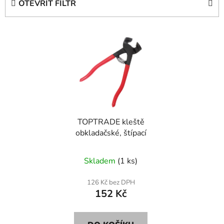
OTEVŘÍT FILTR
n
í
V
p
ý
r
p
o
i
d
s
u
p
k
r
t
TOPTRADE kleště
o
ů
obkladačské, štípací
d
u
Skladem
(1 ks)
k
t
126 Kč bez DPH
ů
152 Kč