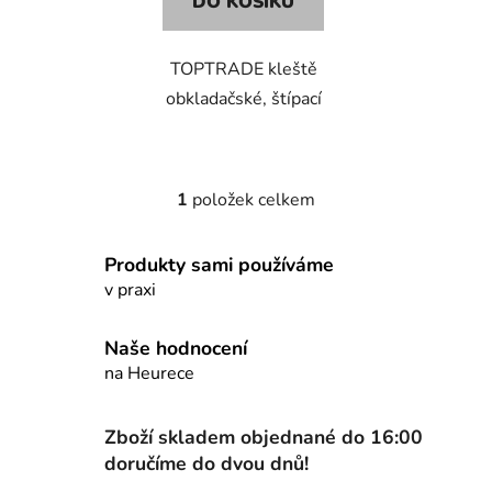
DO KOŠÍKU
TOPTRADE kleště
obkladačské, štípací
1
položek celkem
O
v
l
Produkty sami používáme
á
v praxi
d
a
Naše hodnocení
c
na Heurece
í
p
r
Zboží skladem objednané do 16:00
v
doručíme do dvou dnů!
k