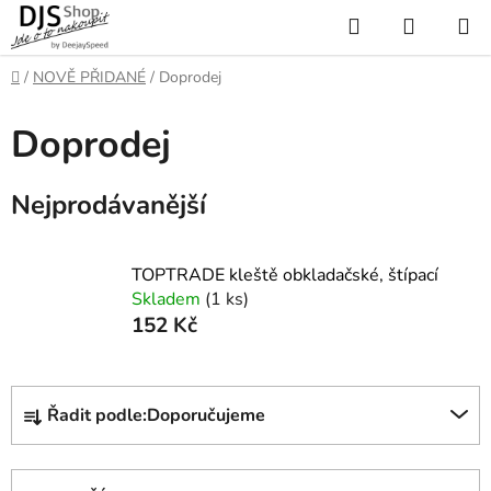
Přejít
Hledat
NÁKUP
na
KOŠÍK
obsah
Domů
/
NOVĚ PŘIDANÉ
/
Doprodej
Doprodej
Nejprodávanější
TOPTRADE kleště obkladačské, štípací
Skladem
(1 ks)
152 Kč
Ř
Řadit podle:
Doporučujeme
a
z
e