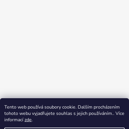
Tento web používá soubory cookie. Dalším procházením
tohoto webu vyjadřujete souhlas s jejich používáním.. Více
Jak nakupovat
Obchodní podmínky
informací
zde
.
Podpoř nás na YouTube
Věrnostní program DJS