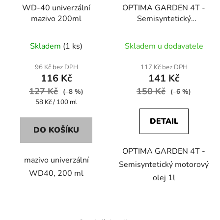
WD-40 univerzální
OPTIMA GARDEN 4T -
o
ů
mazivo 200ml
Semisyntetický
d
motorový olej 1l
u
Skladem
(1 ks)
Skladem u dodavatele
k
t
96 Kč bez DPH
117 Kč bez DPH
ů
116 Kč
141 Kč
127 Kč
150 Kč
(–8 %)
(–6 %)
Měrná
58 Kč / 100 ml
cena:
DETAIL
DO KOŠÍKU
OPTIMA GARDEN 4T -
mazivo univerzální
Semisyntetický motorový
WD40, 200 ml
olej 1l