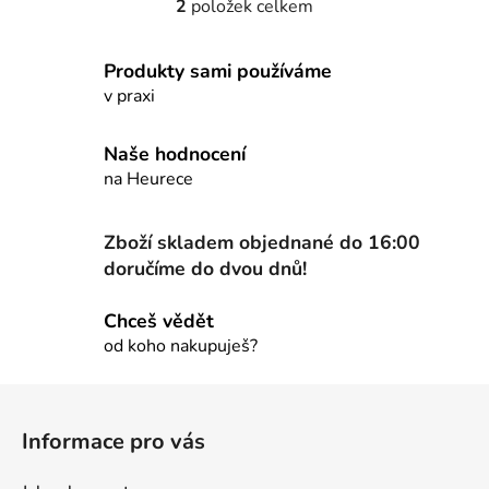
2
položek celkem
O
v
l
Produkty sami používáme
á
v praxi
d
a
Naše hodnocení
c
na Heurece
í
p
r
Zboží skladem objednané do 16:00
v
doručíme do dvou dnů!
k
y
Chceš vědět
v
od koho nakupuješ?
ý
p
Z
i
á
s
Informace pro vás
u
p
a