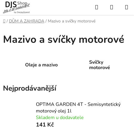
Přejít
Hledat
NÁKUP
na
KOŠÍK
obsah
Domů
/
DŮM A ZAHRADA
/
Mazivo a svíčky motorové
Mazivo a svíčky motorové
Svíčky
Oleje a mazivo
motorové
Nejprodávanější
OPTIMA GARDEN 4T - Semisyntetický
motorový olej 1l
Skladem u dodavatele
141 Kč