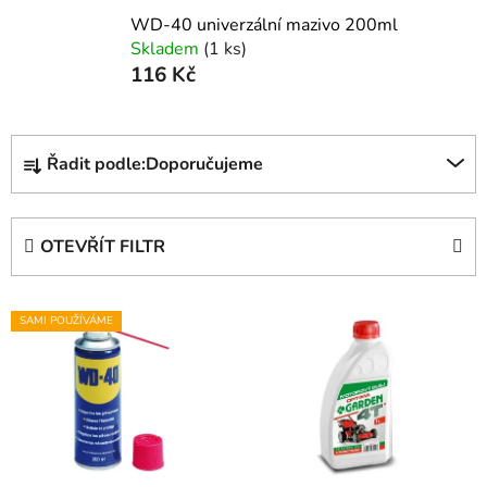
WD-40 univerzální mazivo 200ml
Skladem
(1 ks)
116 Kč
Ř
Řadit podle:
Doporučujeme
a
z
e
OTEVŘÍT FILTR
n
í
V
p
SAMI POUŽÍVÁME
ý
r
p
o
i
d
s
u
p
k
r
t