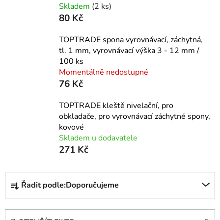
Skladem
(2 ks)
80 Kč
TOPTRADE spona vyrovnávací, záchytná,
tl. 1 mm, vyrovnávací výška 3 - 12 mm /
100 ks
Momentálně nedostupné
76 Kč
TOPTRADE kleště nivelační, pro
obkladače, pro vyrovnávací záchytné spony,
kovové
Skladem u dodavatele
271 Kč
Ř
Řadit podle:
Doporučujeme
a
z
e