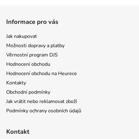
p
Z
i
á
s
Informace pro vás
u
p
a
Jak nakupovat
t
Možnosti dopravy a platby
í
Věrnostní program DJS
Hodnocení obchodu
Hodnocení obchodu na Heurece
Kontakty
Obchodní podmínky
Jak vrátit nebo reklamovat zboží
Podmínky ochrany osobních údajů
Kontakt