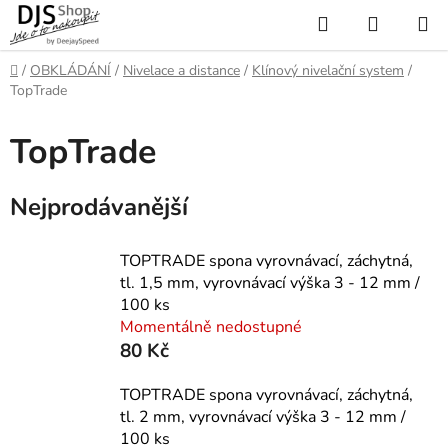
Přejít
Hledat
NÁKUP
na
KOŠÍK
obsah
Domů
/
OBKLÁDÁNÍ
/
Nivelace a distance
/
Klínový nivelační system
/
TopTrade
TopTrade
Nejprodávanější
TOPTRADE spona vyrovnávací, záchytná,
tl. 1,5 mm, vyrovnávací výška 3 - 12 mm /
100 ks
Momentálně nedostupné
80 Kč
TOPTRADE spona vyrovnávací, záchytná,
tl. 2 mm, vyrovnávací výška 3 - 12 mm /
100 ks