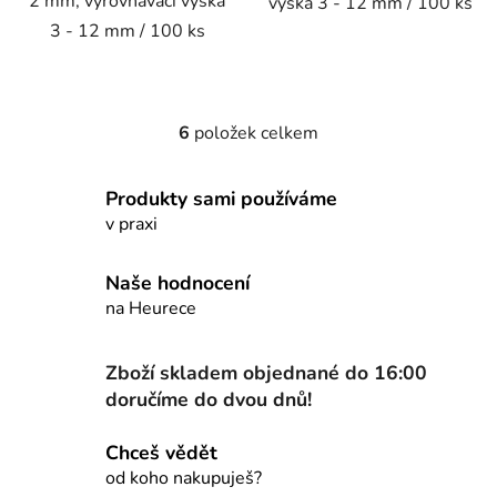
2 mm, vyrovnávací výška
výška 3 - 12 mm / 100 ks
3 - 12 mm / 100 ks
6
položek celkem
O
v
l
Produkty sami používáme
á
v praxi
d
a
Naše hodnocení
c
na Heurece
í
p
r
Zboží skladem objednané do 16:00
v
doručíme do dvou dnů!
k
y
Chceš vědět
v
od koho nakupuješ?
ý