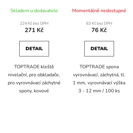
pro vyrovnávací
tl. 1 mm, vyrovnávací
záchytné spony, kovové
výška 3 - 12 mm / 100
Skladem u dodavatele
Momentálně nedostupné
ks
224 Kč bez DPH
63 Kč bez DPH
271 Kč
76 Kč
DETAIL
DETAIL
TOPTRADE kleště
TOPTRADE spona
nivelační, pro obkladače,
vyrovnávací, záchytná, tl.
pro vyrovnávací záchytné
1 mm, vyrovnávací výška
spony, kovové
3 - 12 mm / 100 ks