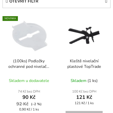
OTEVŘÍT FILTR
n
í
V
p
NOVINKA
ý
r
p
o
i
d
s
u
p
k
r
t
(100ks) Podložky
Kleště nivelační
o
ů
ochranné pod nivelační
plastové TopTrade
d
systémy klínový/
u
šroubovací
Skladem u dodavatele
Skladem
(1 ks)
k
t
74 Kč bez DPH
100 Kč bez DPH
ů
90 Kč
121 Kč
Měrná
92 Kč
121 Kč / 1 ks
(–2 %)
cena:
Měrná
0,90 Kč / 1 ks