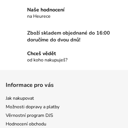
a
Naše hodnocení
c
na Heurece
í
p
r
Zboží skladem objednané do 16:00
v
doručíme do dvou dnů!
k
y
Chceš vědět
v
od koho nakupuješ?
ý
p
Z
i
á
s
Informace pro vás
u
p
a
Jak nakupovat
t
Možnosti dopravy a platby
í
Věrnostní program DJS
Hodnocení obchodu