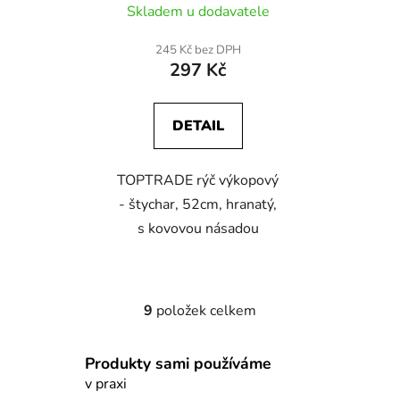
kovovou násadou
Skladem u dodavatele
245 Kč bez DPH
297 Kč
DETAIL
TOPTRADE rýč výkopový
- štychar, 52cm, hranatý,
s kovovou násadou
9
položek celkem
O
v
l
Produkty sami používáme
á
v praxi
d