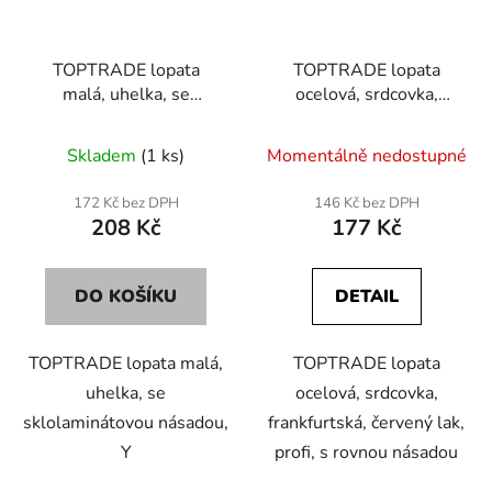
TOPTRADE lopata
TOPTRADE lopata
malá, uhelka, se
ocelová, srdcovka,
sklolaminátovou
frankfurtská, červený
násadou, Y
lak, profi, s rovnou
Skladem
(1 ks)
Momentálně nedostupné
násadou
172 Kč bez DPH
146 Kč bez DPH
208 Kč
177 Kč
DO KOŠÍKU
DETAIL
TOPTRADE lopata malá,
TOPTRADE lopata
uhelka, se
ocelová, srdcovka,
sklolaminátovou násadou,
frankfurtská, červený lak,
Y
profi, s rovnou násadou