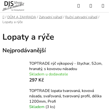
Přejít
Hledat
NÁKUP
na
KOŠÍK
obsah
Domů
/
DŮM A ZAHRADA
/
Zahradní nářadí
/
Ruční zahradní nářadí
/
Lopaty a rýče
Lopaty a rýče
Nejprodávanější
TOPTRADE rýč výkopový - štychar, 52cm,
hranatý, s kovovou násadou
Skladem u dodavatele
297 Kč
TOPTRADE lopata tvarovaná, kovová
násada, svařovaná, tvarovaný profil, délka
1200mm, Profi
Skladem
(3 ks)