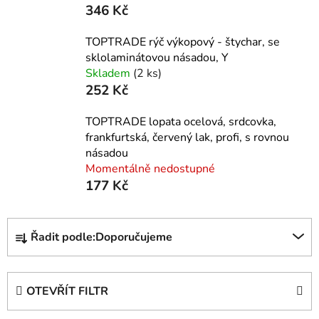
346 Kč
TOPTRADE rýč výkopový - štychar, se
sklolaminátovou násadou, Y
Skladem
(2 ks)
252 Kč
TOPTRADE lopata ocelová, srdcovka,
frankfurtská, červený lak, profi, s rovnou
násadou
Momentálně nedostupné
177 Kč
Ř
Řadit podle:
Doporučujeme
a
z
e
OTEVŘÍT FILTR
n
í