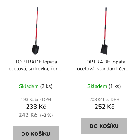
V
p
ý
r
p
o
i
d
s
u
p
k
r
t
TOPTRADE lopata
TOPTRADE lopata
o
ů
ocelová, srdcovka, černý
ocelová, standard, černý
d
lak, se sklolaminátovou
lak, se sklolaminátovou
u
násadou
násadou
Skladem
(2 ks)
Skladem
(1 ks)
k
t
193 Kč bez DPH
208 Kč bez DPH
ů
233 Kč
252 Kč
242 Kč
(–3 %)
DO KOŠÍKU
DO KOŠÍKU