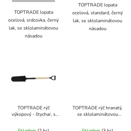
TOPTRADE lopata
TOPTRADE lopata
ocelová, standard, černý
ocelová, srdcovka, černý
lak, se sklolaminátovou
lak, se sklolaminátovou
násadou
násadou
TOPTRADE rýč
TOPTRADE rýč hranatý,
výkopový - štychar, s
se sklolaminátovou
násadou dřevěnou, Y
násadou, Y
Skladem
(2 ks)
Skladem
(3 ks)