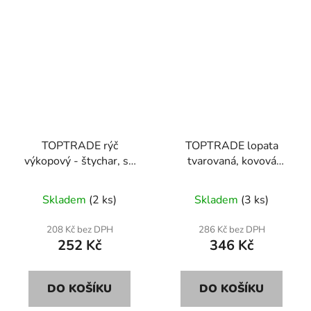
TOPTRADE rýč
TOPTRADE lopata
výkopový - štychar, se
tvarovaná, kovová
sklolaminátovou
násada, svařovaná,
násadou, Y
tvarovaný profil, délka
Skladem
(2 ks)
Skladem
(3 ks)
1200mm, Profi
208 Kč bez DPH
286 Kč bez DPH
252 Kč
346 Kč
DO KOŠÍKU
DO KOŠÍKU