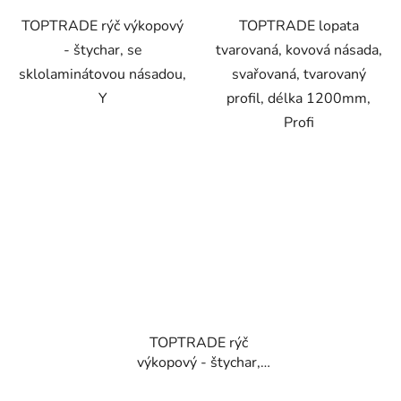
TOPTRADE rýč výkopový
TOPTRADE lopata
- štychar, se
tvarovaná, kovová násada,
sklolaminátovou násadou,
svařovaná, tvarovaný
Y
profil, délka 1200mm,
Profi
TOPTRADE rýč
výkopový - štychar,
52cm, hranatý, s