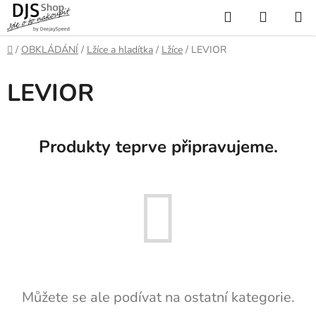
Přejít
Hledat
NÁKUP
na
KOŠÍK
obsah
Domů
/
OBKLÁDÁNÍ
/
Lžíce a hladítka
/
Lžíce
/
LEVIOR
LEVIOR
Produkty teprve připravujeme.
Můžete se ale podívat na ostatní kategorie.