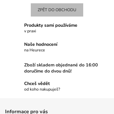
ZPĚT DO OBCHODU
Produkty sami používáme
v praxi
Naše hodnocení
na Heurece
Zboží skladem objednané do 16:00
doručíme do dvou dnů!
Chceš vědět
od koho nakupuješ?
Z
á
Informace pro vás