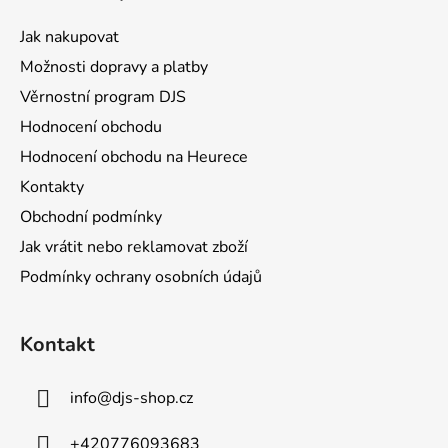
p
a
Jak nakupovat
t
Možnosti dopravy a platby
í
Věrnostní program DJS
Hodnocení obchodu
Hodnocení obchodu na Heurece
Kontakty
Obchodní podmínky
Jak vrátit nebo reklamovat zboží
Podmínky ochrany osobních údajů
Kontakt
info
@
djs-shop.cz
+420776093683