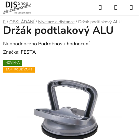
Přejít
Hledat
NÁKUP
na
KOŠÍK
obsah
Domů
/
OBKLÁDÁNÍ
/
Nivelace a distance
/
Držák podtlakový ALU
Držák podtlakový ALU
Průměrné
Neohodnoceno
Podrobnosti hodnocení
hodnocení
Značka:
FESTA
produktu
NOVINKA
je
SAMI POUŽÍVÁME
0,0
z
5
hvězdiček.