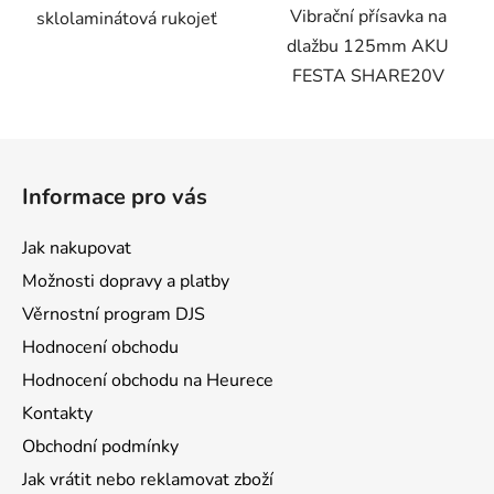
Vibrační přísavka na
sklolaminátová rukojeť
dlažbu 125mm AKU
FESTA SHARE20V
Z
á
Informace pro vás
p
a
Jak nakupovat
t
Možnosti dopravy a platby
í
Věrnostní program DJS
Hodnocení obchodu
Hodnocení obchodu na Heurece
Kontakty
Obchodní podmínky
Jak vrátit nebo reklamovat zboží