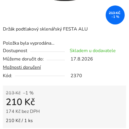
213 KČ
–1 %
Držák podtlakový sklenářský FESTA ALU
Položka byla vyprodána…
Dostupnost
Skladem u dodavatele
Můžeme doručit do:
17.8.2026
Možnosti doručení
Kód:
2370
213 Kč
–1 %
210 Kč
174 Kč bez DPH
Měrná cena:
210 Kč / 1 ks