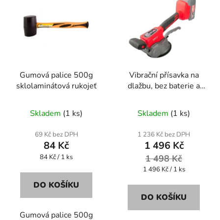
Gumová palice 500g
Vibrační přísavka na
sklolaminátová rukojeť
dlažbu, bez baterie a
nabíječky
Skladem
(1 ks)
Skladem
(1 ks)
69 Kč bez DPH
1 236 Kč bez DPH
84 Kč
1 496 Kč
Měrná
84 Kč / 1 ks
1 498 Kč
cena:
Měrná
1 496 Kč / 1 ks
cena:
DO KOŠÍKU
DO KOŠÍKU
Gumová palice 500g