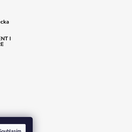
ecka
NT I
ŘE
rogram DJS
Souhlasím