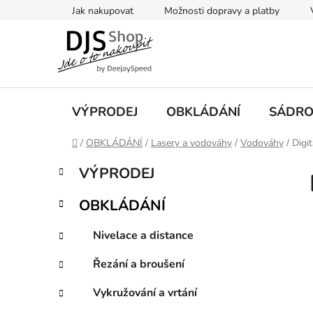
Přejít
Jak nakupovat
Možnosti dopravy a platby
na
obsah
VÝPRODEJ
OBKLÁDÁNÍ
SÁDRO
Domů
/
OBKLÁDÁNÍ
/
Lasery a vodováhy
/
Vodováhy
/
Digi
P
K
Přeskočit
VÝPRODEJ
a
kategorie
o
t
s
OBKLÁDÁNÍ
e
t
g
r
Nivelace a distance
o
a
r
Řezání a broušení
i
n
e
n
Vykružování a vrtání
í