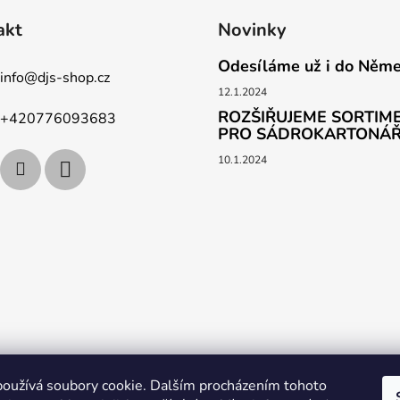
akt
Novinky
Odesíláme už i do Něm
info
@
djs-shop.cz
12.1.2024
ROZŠIŘUJEME SORTIME
+420776093683
PRO SÁDROKARTONÁ
10.1.2024
vat
Obchodní podmínky
Podpoř nás na YouTube
Věrnostní p
oužívá soubory cookie. Dalším procházením tohoto