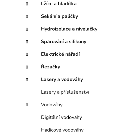
Lžíce a hladítka
p
a
Sekání a paličky
n
Hydroizolace a nivelačky
e
l
Spárování a silikony
Elektrické nářadí
Řezačky
Lasery a vodováhy
Lasery a příslušenství
Vodováhy
Digitální vodováhy
Hadicové vodováhy