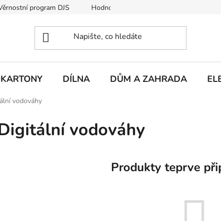
Věrnostní program DJS
Hodnocení obchodu
Hodnocení obc
KARTONY
DÍLNA
DŮM A ZAHRADA
EL
tální vodováhy
Digitální vodováhy
Produkty teprve při