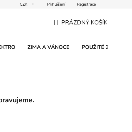
CZK
Přihlášení
Registrace
hodu na Heurece
Kontakty
Obchodní podmínky
Jak 
PRÁZDNÝ KOŠÍK
NÁKUPNÍ
KOŠÍK
EKTRO
ZIMA A VÁNOCE
POUŽITÉ Z NATÁČE
pravujeme.