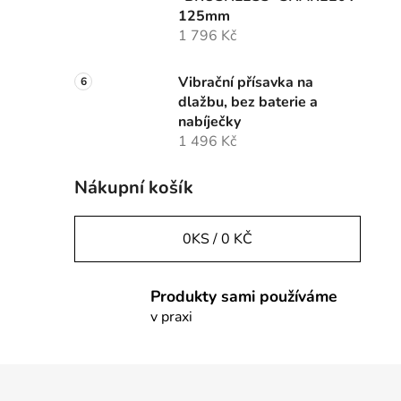
125mm
1 796 Kč
Vibrační přísavka na
dlažbu, bez baterie a
nabíječky
1 496 Kč
Nákupní košík
0
KS /
0 KČ
Produkty sami používáme
v praxi
Z