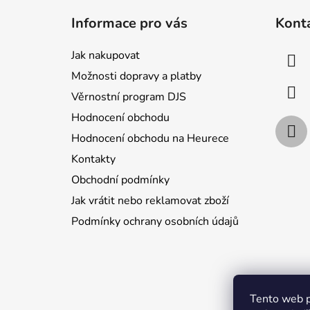
á
Informace pro vás
Kont
p
a
Jak nakupovat
t
Možnosti dopravy a platby
í
Věrnostní program DJS
Hodnocení obchodu
Hodnocení obchodu na Heurece
Kontakty
Obchodní podmínky
Jak vrátit nebo reklamovat zboží
Podmínky ochrany osobních údajů
Jak nakupo
Tento web p