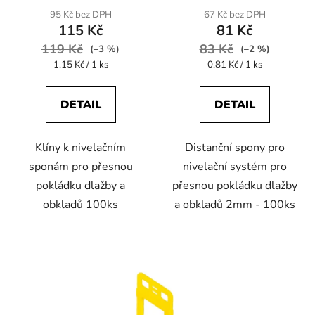
95 Kč bez DPH
67 Kč bez DPH
115 Kč
81 Kč
119 Kč
83 Kč
(–3 %)
(–2 %)
Měrná
Měrná
1,15 Kč / 1 ks
0,81 Kč / 1 ks
cena:
cena:
DETAIL
DETAIL
Klíny k nivelačním
Distanční spony pro
sponám pro přesnou
nivelační systém pro
pokládku dlažby a
přesnou pokládku dlažby
obkladů 100ks
a obkladů 2mm - 100ks