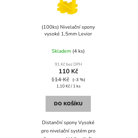
(100ks) Nivelační spony
vysoké 1,5mm Levior
Skladem
(4 ks)
91 Kč bez DPH
110 Kč
114 Kč
(–3 %)
Měrná
1,10 Kč / 1 ks
cena:
DO KOŠÍKU
Distanční spony Vysoké
pro nivelační systém pro