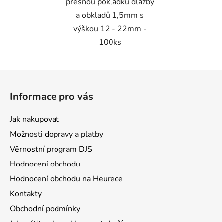
přesnou pokládku dlažby
a obkladů 1,5mm s
výškou 12 - 22mm -
100ks
Z
á
Informace pro vás
p
a
Jak nakupovat
t
Možnosti dopravy a platby
í
Věrnostní program DJS
Hodnocení obchodu
Hodnocení obchodu na Heurece
Kontakty
Obchodní podmínky