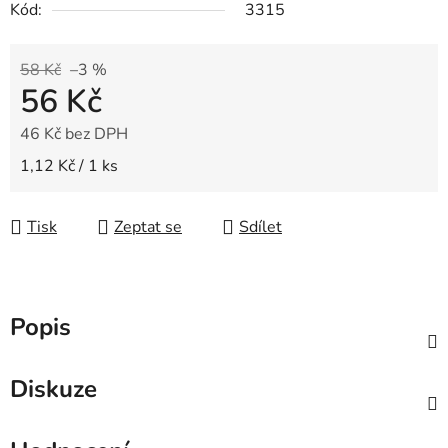
Kód:
3315
58 Kč
–3 %
56 Kč
46 Kč bez DPH
Měrná cena:
1,12 Kč / 1 ks
Tisk
Zeptat se
Sdílet
Popis
Diskuze