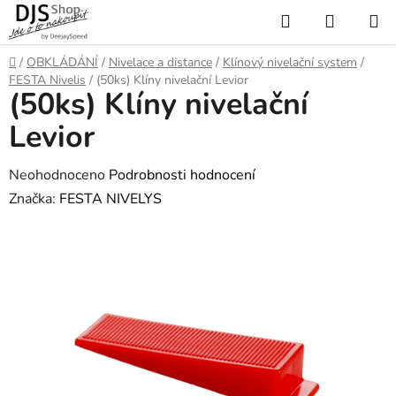
Přejít
Hledat
NÁKUP
na
KOŠÍK
obsah
Domů
/
OBKLÁDÁNÍ
/
Nivelace a distance
/
Klínový nivelační system
/
FESTA Nivelis
/
(50ks) Klíny nivelační Levior
(50ks) Klíny nivelační
Levior
Průměrné
Neohodnoceno
Podrobnosti hodnocení
hodnocení
Značka:
FESTA NIVELYS
produktu
je
0,0
z
5
hvězdiček.