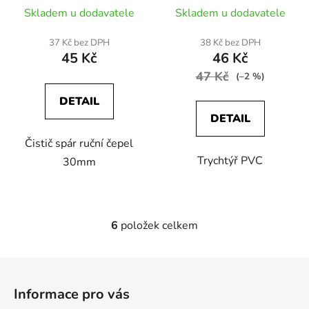
Skladem u dodavatele
Skladem u dodavatele
37 Kč bez DPH
38 Kč bez DPH
45 Kč
46 Kč
47 Kč
(–2 %)
DETAIL
DETAIL
Čistič spár ruční čepel
Trychtýř PVC
30mm
6
položek celkem
O
v
l
Z
á
á
d
Informace pro vás
p
a