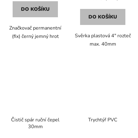
DO KOŠÍKU
DO KOŠÍKU
Značkovač permanentní
Svěrka plastová 4" rozteč
(fix) černý jemný hrot
max. 40mm
Čistič spár ruční čepel
Trychtýř PVC
30mm