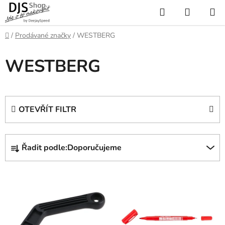
Přejít
Hledat
NÁKUP
na
KOŠÍK
obsah
Domů
/
Prodávané značky
/
WESTBERG
WESTBERG
OTEVŘÍT FILTR
Ř
Řadit podle:
Doporučujeme
a
z
V
e
ý
n
p
í
i
p