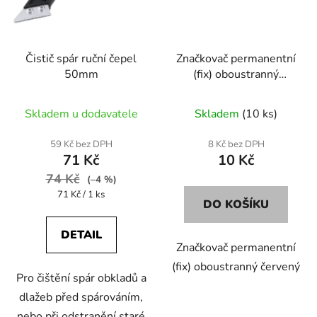
s
r
p
o
r
d
Čistič spár ruční čepel
Značkovač permanentní
o
u
50mm
(fix) oboustranný
d
k
červený
u
t
Skladem u dodavatele
Skladem
(10 ks)
k
ů
t
59 Kč bez DPH
8 Kč bez DPH
ů
71 Kč
10 Kč
74 Kč
(–4 %)
Měrná
71 Kč / 1 ks
DO KOŠÍKU
cena:
DETAIL
Značkovač permanentní
(fix) oboustranný červený
Pro čištění spár obkladů a
dlažeb před spárováním,
nebo při odstranění staré