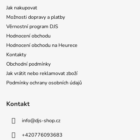
a
c
Jak nakupovat
t
í
Možnosti dopravy a platby
p
í
r
Věrnostní program DJS
v
Hodnocení obchodu
k
Hodnocení obchodu na Heurece
y
v
Kontakty
ý
Obchodní podmínky
p
Jak vrátit nebo reklamovat zboží
i
s
Podmínky ochrany osobních údajů
u
Kontakt
info
@
djs-shop.cz
+420776093683