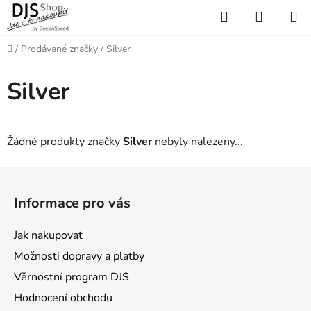
Přejít
Hledat
NÁKUP
na
KOŠÍK
obsah
Domů
/
Prodávané značky
/
Silver
Silver
Žádné produkty značky
Silver
nebyly nalezeny...
Z
á
Informace pro vás
p
a
Jak nakupovat
t
Možnosti dopravy a platby
í
Věrnostní program DJS
Hodnocení obchodu