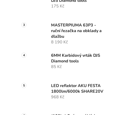
DJS Diamond tools
175 Kč
MASTERPIUMA 63P3 -
ruční řezačka na obklady a
dlažbu
8 190 Kč
6MM Karbidový vrták DJS
Diamond tools
85 Kč
LED reflektor AKU FESTA
1800lm/6000k SHARE20V
968 Kč