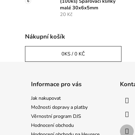
(100ks) Spárovací klínky
malé 30x6x5mm
20 Kč
Nákupní košík
0
KS /
0 KČ
Z
á
Informace pro vás
Kont
p
a
Jak nakupovat
t
Možnosti dopravy a platby
í
Věrnostní program DJS
Hodnocení obchodu
Hodnocení obchodu na Heurece