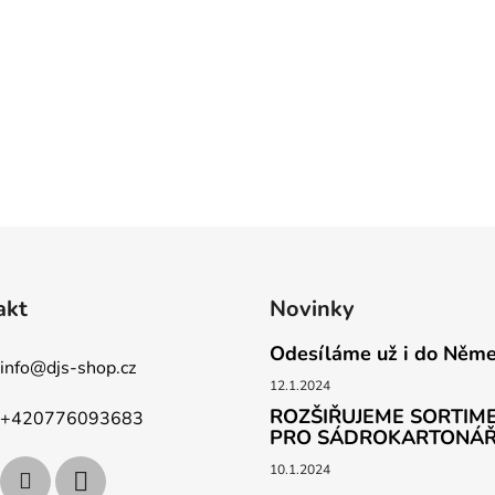
akt
Novinky
Odesíláme už i do Něm
info
@
djs-shop.cz
12.1.2024
ROZŠIŘUJEME SORTIME
+420776093683
PRO SÁDROKARTONÁ
10.1.2024