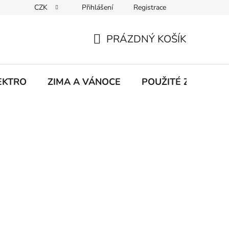
CZK
Přihlášení
Registrace
hodu na Heurece
Kontakty
Obchodní podmínky
Jak 
PRÁZDNÝ KOŠÍK
NÁKUPNÍ
KOŠÍK
EKTRO
ZIMA A VÁNOCE
POUŽITÉ Z NATÁČE