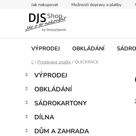
Přejít
Jak nakupovat
Možnosti dopravy a platby
na
obsah
VÝPRODEJ
OBKLÁDÁNÍ
SÁDRO
Domů
/
Prodávané značky
/
QUICKPACK
P
K
Přeskočit
VÝPRODEJ
a
kategorie
o
t
s
OBKLÁDÁNÍ
e
t
g
r
SÁDROKARTONY
o
a
r
DÍLNA
i
n
e
n
DŮM A ZAHRADA
í