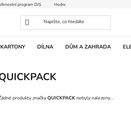
Věrnostní program DJS
Hodnocení obchodu
Hodnocení obc
KARTONY
DÍLNA
DŮM A ZAHRADA
EL
QUICKPACK
Žádné produkty značky
QUICKPACK
nebyly nalezeny...