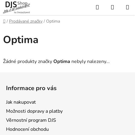
Přejít
Hledat
NÁKUP
na
KOŠÍK
obsah
Domů
/
Prodávané značky
/
Optima
Optima
Žádné produkty značky
Optima
nebyly nalezeny...
Z
á
Informace pro vás
p
a
Jak nakupovat
t
Možnosti dopravy a platby
í
Věrnostní program DJS
Hodnocení obchodu