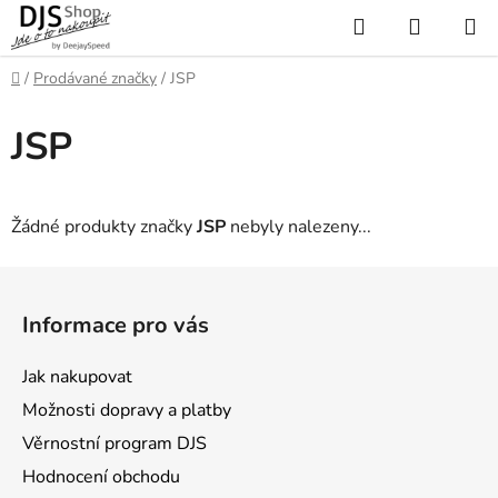
Přejít
Hledat
NÁKUP
na
KOŠÍK
obsah
Domů
/
Prodávané značky
/
JSP
JSP
Žádné produkty značky
JSP
nebyly nalezeny...
Z
á
Informace pro vás
p
a
Jak nakupovat
t
Možnosti dopravy a platby
í
Věrnostní program DJS
Hodnocení obchodu