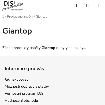
Přejít
Hledat
NÁKUP
na
KOŠÍK
obsah
Domů
/
Prodávané značky
/
Giantop
Giantop
Žádné produkty značky
Giantop
nebyly nalezeny...
Z
á
Informace pro vás
p
a
Jak nakupovat
t
Možnosti dopravy a platby
í
Věrnostní program DJS
Hodnocení obchodu