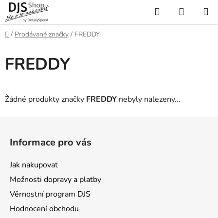
Přejít
Hledat
NÁKUP
na
KOŠÍK
obsah
Domů
/
Prodávané značky
/
FREDDY
FREDDY
Žádné produkty značky
FREDDY
nebyly nalezeny...
Z
á
Informace pro vás
p
a
Jak nakupovat
t
Možnosti dopravy a platby
í
Věrnostní program DJS
Hodnocení obchodu