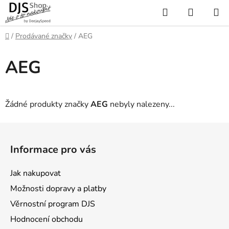
Přejít
Hledat
NÁKUP
na
KOŠÍK
obsah
Domů
/
Prodávané značky
/
AEG
AEG
Žádné produkty značky
AEG
nebyly nalezeny...
Z
á
Informace pro vás
p
a
Jak nakupovat
t
Možnosti dopravy a platby
í
Věrnostní program DJS
Hodnocení obchodu