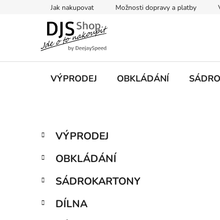
Přejít
Jak nakupovat
Možnosti dopravy a platby
na
obsah
VÝPRODEJ
OBKLÁDÁNÍ
SÁDRO
P
K
Přeskočit
VÝPRODEJ
a
kategorie
o
t
s
OBKLÁDÁNÍ
e
t
g
r
SÁDROKARTONY
o
a
r
DÍLNA
i
n
e