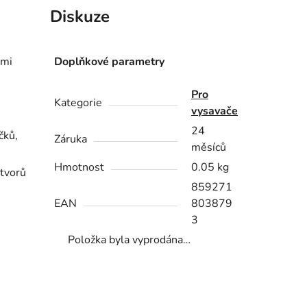
Diskuze
lmi
Doplňkové parametry
Pro
Kategorie
vysavače
24
čků,
Záruka
měsíců
Hmotnost
0.05 kg
otvorů
859271
EAN
803879
3
Položka byla vyprodána…