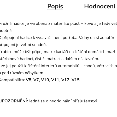
Popis
Hodnocení
Pružná hadice je vyrobena z materiálu plast + kovu a je tedy ve
odolná.
K připojení hadice k vysavači, není potřeba žádný další adaptér,
připojení je velmi snadné.
Trubice může být připojena ke kartáči na čištění domácích mazlí
štěrbinové hadinci, čističi matrací a dalším nástavcům.
Lze jej použít k čištění interiérů automobilů, schodů, větracích 
a pod různám nábytkem.
Kompatibilita:
V8, V7, V10, V11, V12, V15
UPOZORNĚNÍ:
Jedná se o neoriginální příslušenství.