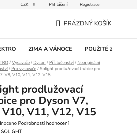
CZK
Přihlášení
Registrace
hodu na Heurece
Kontakty
Obchodní podmínky
Jak 
PRÁZDNÝ KOŠÍK
NÁKUPNÍ
KOŠÍK
EKTRO
ZIMA A VÁNOCE
POUŽITÉ Z NATÁČE
KTRO
/
Vysavače
/
Dyson
/
Příslušenství
/
Neoriginální
nství
/
Pro vysavače
/
Solight prodlužovací trubice pro
7, V8, V10, V11, V12, V15
ight prodlužovací
bice pro Dyson V7,
 V10, V11, V12, V15
né
dnoceno
Podrobnosti hodnocení
ení
:
SOLIGHT