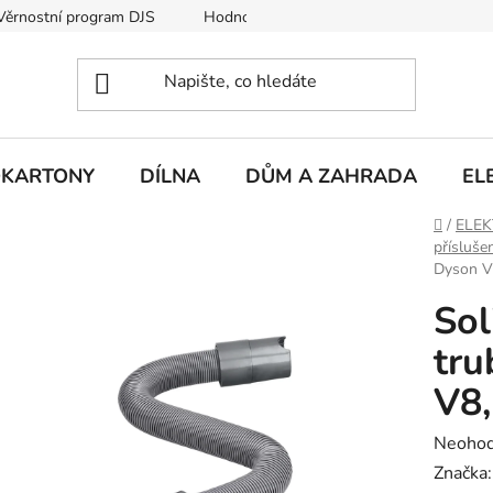
Věrnostní program DJS
Hodnocení obchodu
Hodnocení obc
KARTONY
DÍLNA
DŮM A ZAHRADA
EL
Domů
/
ELE
přísluše
Dyson V
Sol
tru
V8,
Průměr
Neoho
hodnoc
Značka