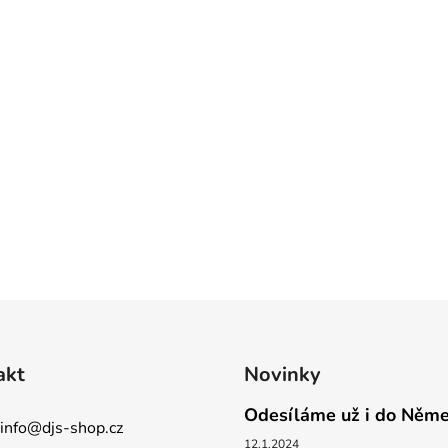
akt
Novinky
Odesíláme už i do Něm
info
@
djs-shop.cz
12.1.2024