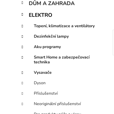
n
DŮM A ZAHRADA
í
p
ELEKTRO
a
n
Topení, klimatizace a ventilátory
e
Dezinfekční lampy
l
Aku programy
Smart Home a zabezpečovací
technika
Vysavače
Dyson
Příslušenství
Neoriginální příslušenství