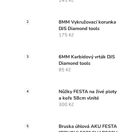
145 Kč
8MM Vykružovací korunka
DJS Diamond tools
175 Kč
6MM Karbidový vrták DJS
Diamond tools
85 Kč
Nůžky FESTA na živé ploty
a keře 58cm vlnité
300 Kč
Bruska úhlová AKU FESTA