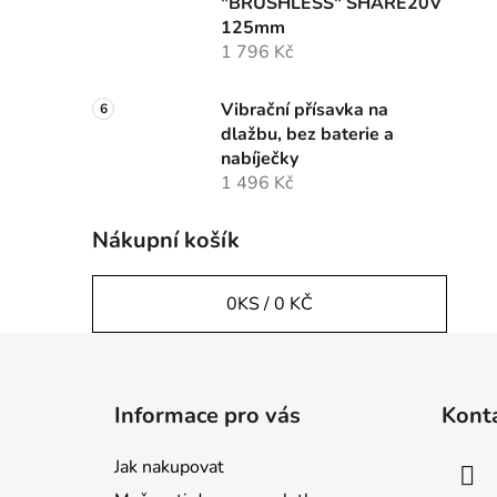
"BRUSHLESS" SHARE20V
125mm
1 796 Kč
Vibrační přísavka na
dlažbu, bez baterie a
nabíječky
1 496 Kč
Nákupní košík
0
KS /
0 KČ
Z
á
Informace pro vás
Kont
p
a
Jak nakupovat
t