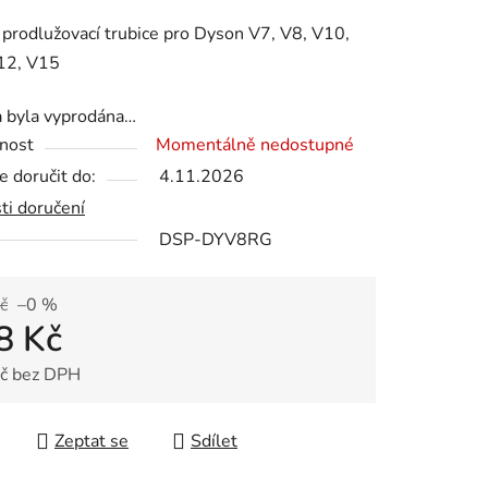
tu
 prodlužovací trubice pro Dyson V7, V8, V10,
12, V15
a byla vyprodána…
nost
Momentálně nedostupné
ek.
 doručit do:
4.11.2026
ti doručení
DSP-DYV8RG
č
–0 %
8 Kč
č bez DPH
 cena:
Zeptat se
Sdílet