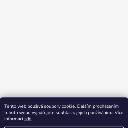
Tento web používá soubory cookie. Dalším procházením
tohoto webu vyjadřujete souhlas s jejich používáním.. Více
Jak nakupovat
Obchodní podmínky
informací
zde
.
Podpoř nás na YouTube
Věrnostní program DJS