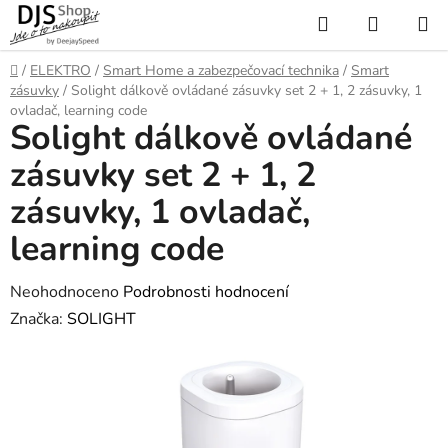
Přejít
Hledat
NÁKUP
na
KOŠÍK
obsah
Domů
/
ELEKTRO
/
Smart Home a zabezpečovací technika
/
Smart
zásuvky
/
Solight dálkově ovládané zásuvky set 2 + 1, 2 zásuvky, 1
ovladač, learning code
Solight dálkově ovládané
zásuvky set 2 + 1, 2
zásuvky, 1 ovladač,
learning code
Průměrné
Neohodnoceno
Podrobnosti hodnocení
hodnocení
Značka:
SOLIGHT
produktu
je
0,0
z