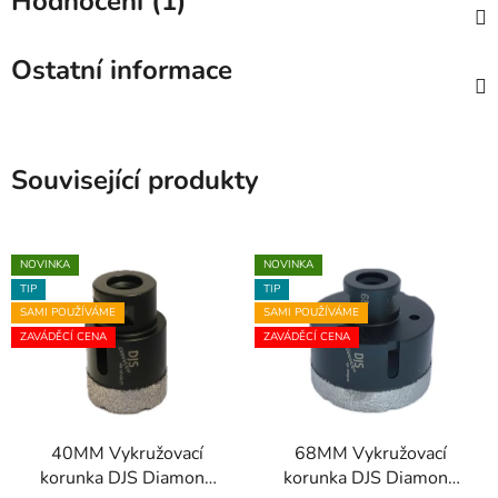
Hodnocení (1)
Ostatní informace
Související produkty
NOVINKA
NOVINKA
TIP
TIP
SAMI POUŽÍVÁME
SAMI POUŽÍVÁME
ZAVÁDĚCÍ CENA
ZAVÁDĚCÍ CENA
40MM Vykružovací
68MM Vykružovací
korunka DJS Diamond
korunka DJS Diamond