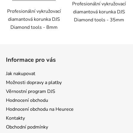
Profesionální vykružovací
Profesionální vykružovací
diamantová korunka DJS
diamantová korunka DJS
Diamond tools - 35mm
Diamond tools - 8mm
Z
á
Informace pro vás
p
a
Jak nakupovat
t
Možnosti dopravy a platby
í
Věrnostní program DJS
Hodnocení obchodu
Hodnocení obchodu na Heurece
Kontakty
Obchodní podmínky