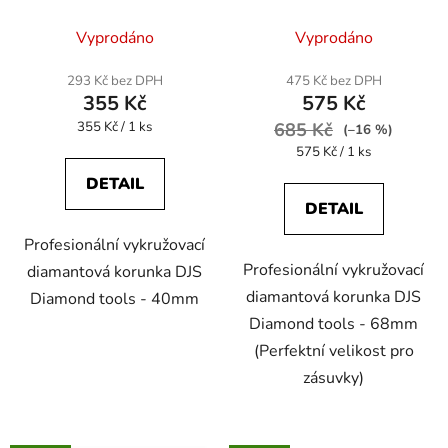
tools
tools
Průměrné
Vyprodáno
Vyprodáno
hodnocení
produktu
293 Kč bez DPH
475 Kč bez DPH
355 Kč
575 Kč
je
Měrná
355 Kč / 1 ks
5,0
685 Kč
(–16 %)
cena:
Měrná
575 Kč / 1 ks
z
cena:
5
DETAIL
DETAIL
hvězdiček.
Profesionální vykružovací
Profesionální vykružovací
diamantová korunka DJS
diamantová korunka DJS
Diamond tools - 40mm
Diamond tools - 68mm
(Perfektní velikost pro
zásuvky)