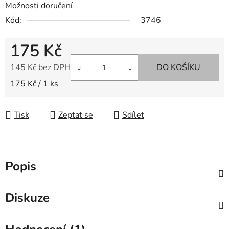
Možnosti doručení
Kód:
3746
175 Kč
145 Kč bez DPH
DO KOŠÍKU
Měrná cena:
175 Kč / 1 ks
Tisk
Zeptat se
Sdílet
Popis
Diskuze