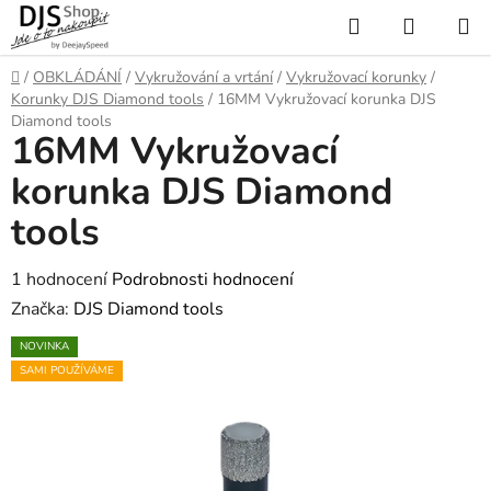
Přejít
Hledat
NÁKUP
na
KOŠÍK
obsah
Domů
/
OBKLÁDÁNÍ
/
Vykružování a vrtání
/
Vykružovací korunky
/
Korunky DJS Diamond tools
/
16MM Vykružovací korunka DJS
Diamond tools
16MM Vykružovací
korunka DJS Diamond
tools
Průměrné
1 hodnocení
Podrobnosti hodnocení
hodnocení
Značka:
DJS Diamond tools
produktu
NOVINKA
je
SAMI POUŽÍVÁME
5,0
z
5
hvězdiček.