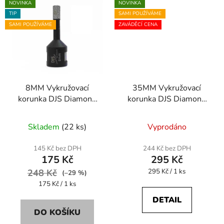
NOVINKA
NOVINKA
TIP
SAMI POUŽÍVÁME
SAMI POUŽÍVÁME
ZAVÁDĚCÍ CENA
8MM Vykružovací
35MM Vykružovací
korunka DJS Diamond
korunka DJS Diamond
tools
tools
Skladem
(22 ks)
Vyprodáno
145 Kč bez DPH
244 Kč bez DPH
175 Kč
295 Kč
Měrná
248 Kč
295 Kč / 1 ks
(–29 %)
cena:
Měrná
175 Kč / 1 ks
cena:
DETAIL
DO KOŠÍKU